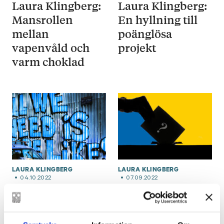
Laura Klingberg:
Laura Klingberg:
Mansrollen
En hyllning till
mellan
poänglösa
vapenvåld och
projekt
varm choklad
LAURA KLINGBERG
LAURA KLINGBERG
04.10.2022
07.09.2022
Laura Klingberg:
Laura Klingberg:
Virtuell ångest
När demokratin
eller verklig ilska
blir en plåga