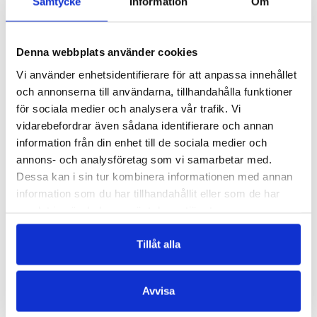
Samtycke
Information
Om
Denna webbplats använder cookies
Vi använder enhetsidentifierare för att anpassa innehållet
och annonserna till användarna, tillhandahålla funktioner
för sociala medier och analysera vår trafik. Vi
vidarebefordrar även sådana identifierare och annan
information från din enhet till de sociala medier och
LAURA KLINGBERG
LAURA KLINGBERG
annons- och analysföretag som vi samarbetar med.
10.08.2022
08.06.2022
Laura Klingberg:
Laura Klingberg:
Dessa kan i sin tur kombinera informationen med annan
De bästa av oss
Sverige är inte
information som du har tillhandahållit eller som de har
samlat in när du har använt deras tjänster.
jobbar inte mest
längre en
förebild för
Tillåt alla
världen
Avvisa