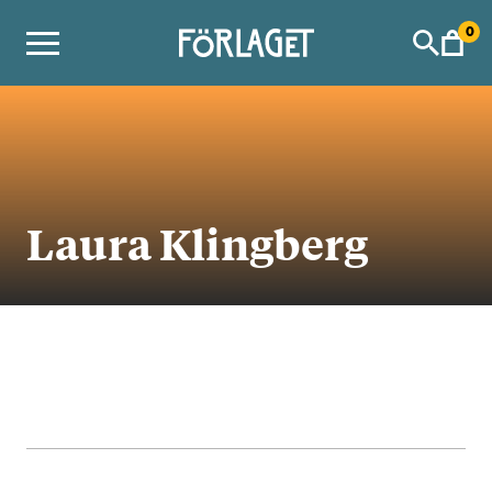
Skip
0
to
content
Laura Klingberg