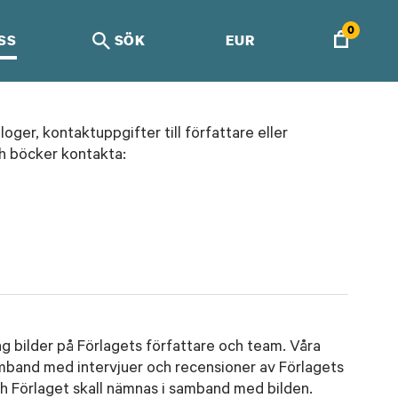
0
SS
SÖK
EUR
oger, kontaktuppgifter till författare eller
h böcker kontakta:
ng bilder på Förlagets författare och team. Våra
amband med intervjuer och recensioner av Förlagets
 Förlaget skall nämnas i samband med bilden.