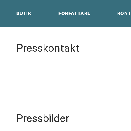
Skip
to
BUTIK
FÖRFATTARE
KONT
content
Presskontakt
Pressbilder