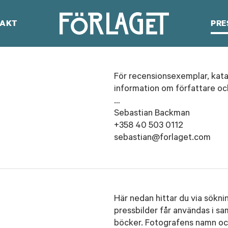
AKT
PRE
För recensionsexemplar, katal
information om författare oc
…
Sebastian Backman
+358 40 503 0112
sebastian@forlaget.com
Här nedan hittar du via sökni
pressbilder får användas i s
böcker. Fotografens namn och