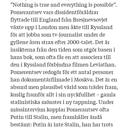
”Nothing is true and everything is possible”.
Pomerantsev vars dissidentföräldrar
flyttade till England från Bresjnevsovjet
växte upp i London men åkte till Ryssland
för att jobba som tv-journalist under de
gyllene åren strax efter 2000-talet. Det är
insikterna från den tiden som utgör basen i
hans bok, som ofta får en att associera till
den i Ryssland förbjudna filmen Leviathan.
Pomerentsev redogör för ett antal personer
han dokumentärfilmade i Moskva. Det är en
absurd men plausibel värld som träder fram,
kuslig framför allt i sin nyckfullhet – gamla
stalinistiska mönster i ny tappning. Under
mässintervjun kopplar Pomerantsev ofta
Putin till Stalin, men framhåller ändå
bestämt: Putin är inte Stalin, han har trots