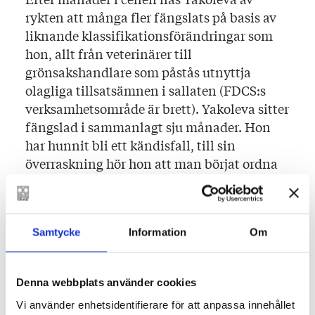
rykten att många fler fängslats på basis av
liknande klassifikationsförändringar som
hon, allt från veterinärer till
grönsakshandlare som påstås utnyttja
olagliga tillsatsämnen i sallaten (FDCS:s
verksamhetsområde är brett). Yakoleva sitter
fängslad i sammanlagt sju månader. Hon
har hunnit bli ett kändisfall, till sin
överraskning hör hon att man börjat ordna
demonstrationer på Moskvas gator för
henne. De är inte massiva, men tillräckligt
stora för att väcka otrevlig uppmärksamhet
Samtycke
Information
Om
och resulterar i att domstolen till slut
förklarar diatyleter vara en laglig kemikalie
för industritvätt. Yakoleva frias. (Hemma
Denna webbplats använder cookies
väntar ingen längre, maken fick nog.)
Vi använder enhetsidentifierare för att anpassa innehållet