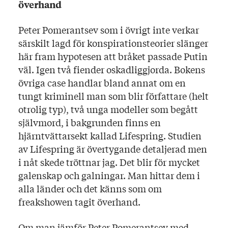
överhand
Peter Pomerantsev som i övrigt inte verkar
särskilt lagd för konspirationsteorier slänger
här fram hypotesen att bråket passade Putin
väl. Igen två fiender oskadliggjorda. Bokens
övriga case handlar bland annat om en
tungt kriminell man som blir författare (helt
otrolig typ), två unga modeller som begått
självmord, i bakgrunden finns en
hjärntvättarsekt kallad Lifespring. Studien
av Lifespring är övertygande detaljerad men
i nåt skede tröttnar jag. Det blir för mycket
galenskap och galningar. Man hittar dem i
alla länder och det känns som om
freakshowen tagit överhand.
Om man jämför Peter Pomerantsev med