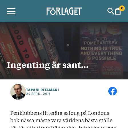
Skip
0
to
content
Ingenting är sant…
TAPANI RITAMÄKI
20 APRIL, 2016
Penklubbens litterära salong på Londons
bokmässa måste vara världens bästa ställe
för författarframträdanden. Intervjuare som