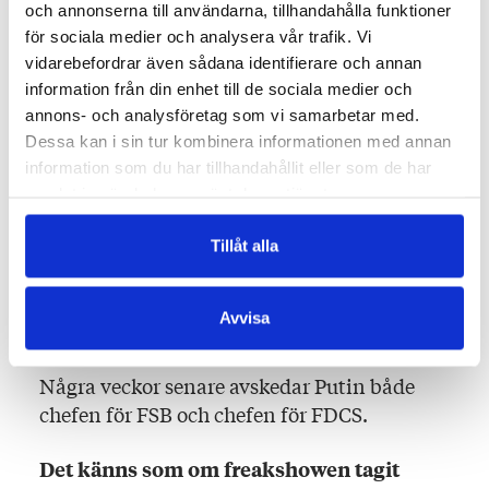
och annonserna till användarna, tillhandahålla funktioner
Den egentliga orsaken till att
för sociala medier och analysera vår trafik. Vi
demonstrationerna för hennes sak tillåts är
vidarebefordrar även sådana identifierare och annan
revirkampen som pågår mellan två
information från din enhet till de sociala medier och
ämbetsverk, mellan deras två chefer. Den
annons- och analysföretag som vi samarbetar med.
ena basar för FDCS och den andra för FSB
Dessa kan i sin tur kombinera informationen med annan
(efterträdaren till KGB). FDCS har avslöjat
information som du har tillhandahållit eller som de har
olaglig gränshandel styrd av FSB vid
samlat in när du har använt deras tjänster.
kinesiska gränsen och arrresterat några
högra FSB-chefer. FSB hämnas genom att
Tillåt alla
istället för att gripa demonstranterna för
Yakoleva sy in några toppar inom FDCS.
Avvisa
Följden blir att organisationen tvingas
retirera och återta sina kemikaliebeslut.
Några veckor senare avskedar Putin både
chefen för FSB och chefen för FDCS.
Det känns som om freakshowen tagit