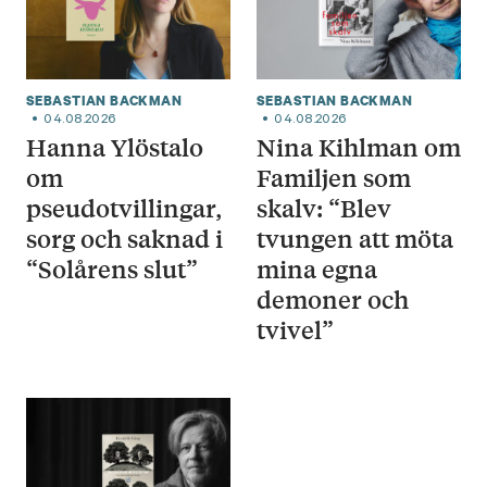
SEBASTIAN BACKMAN
SEBASTIAN BACKMAN
04.08.2026
04.08.2026
Hanna Ylöstalo
Nina Kihlman om
om
Familjen som
pseudotvillingar,
skalv: “Blev
sorg och saknad i
tvungen att möta
“Solårens slut”
mina egna
demoner och
tvivel”