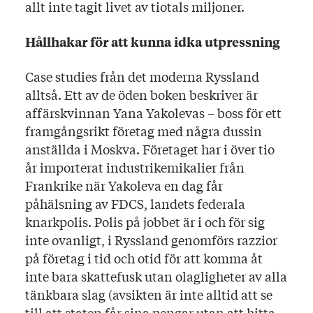
allt inte tagit livet av tiotals miljoner.
Hållhakar för att kunna idka utpressning
Case studies från det moderna Ryssland
alltså. Ett av de öden boken beskriver är
affärskvinnan Yana Yakolevas – boss för ett
framgångsrikt företag med några dussin
anställda i Moskva. Företaget har i över tio
år importerat industrikemikalier från
Frankrike när Yakoleva en dag får
påhälsning av FDCS, landets federala
knarkpolis. Polis på jobbet är i och för sig
inte ovanligt, i Ryssland genomförs razzior
på företag i tid och otid för att komma åt
inte bara skattefusk utan olagligheter av alla
tänkbara slag (avsikten är inte alltid att se
till att staten får sina pengar utan att hitta