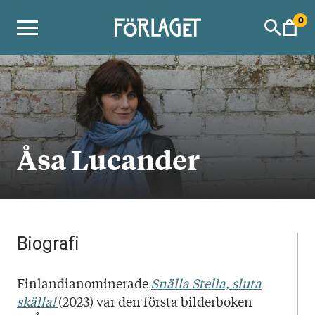
Skip
0
to
content
Åsa Lucander
Biografi
Finlandianominerade
Snälla Stella, sluta
skälla!
(2023) var den första bilderboken