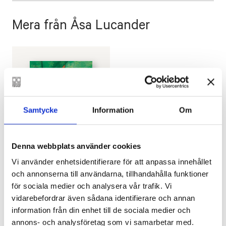
Mera från Åsa Lucander
Samtycke
Information
Om
Denna webbplats använder cookies
TED FORSSTRÖM
,
ÅSA
LUCANDER
Vi använder enhetsidentifierare för att anpassa innehållet
Snälla Stella, sluta
och annonserna till användarna, tillhandahålla funktioner
skälla!
för sociala medier och analysera vår trafik. Vi
€
25.80
vidarebefordrar även sådana identifierare och annan
information från din enhet till de sociala medier och
LÄGG I VARUKORG
annons- och analysföretag som vi samarbetar med.