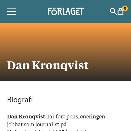
Skip
0
to
content
Dan Kronqvist
Biografi
har före pensioneringen
Dan Kronqvist
jobbat som journalist på