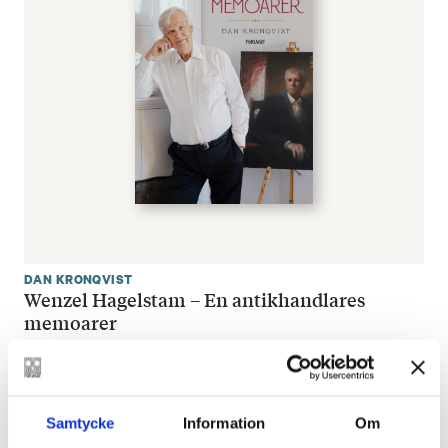
DAN KRONQVIST
Wenzel Hagelstam – En antikhandlares
memoarer
€
33.80
LÄGG I VARUKORG
Samtycke
Information
Om