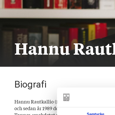
Hannu Rautk
Biografi
Hannu Rautkallio (född 1944) är historieforska
och sedan år 1989 docent i politisk historia vi
Tanner, unohdetut päiväkirjat 1943–1944 (201
Samtycke