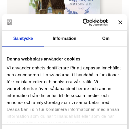
Samtycke
Information
Om
Denna webbplats använder cookies
Vi använder enhetsidentifierare för att anpassa innehållet
och annonserna till användarna, tillhandahålla funktioner
SANNA SOFIA VUORI
,
SILJA-MARIA WIHERSAARI
för sociala medier och analysera vår trafik. Vi
Den märkvärdiga kappsäcken
vidarebefordrar även sådana identifierare och annan
€
25.80
information från din enhet till de sociala medier och
annons- och analysföretag som vi samarbetar med.
LÄGG I VARUKORG
Dessa kan i sin tur kombinera informationen med annan
information som du har tillhandahållit eller som de har
samlat in när du har använt deras tjänster.