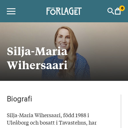
Skip
0
to
content
Silja-Maria
Wihersaari
Biografi
Silja-Maria Wihersaari, född 1988 i
Uleåborg och bosatt i Tavastehus, har