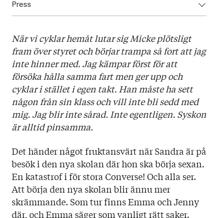
Press
ISBN: 9789523334618
Utgivningsår: 2022
Ladda ned högupplöst omslag här!
Titel: Alla mina katastrofer
När vi cyklar hemåt lutar sig Micke plötsligt
Språk: Svenska
fram över styret och börjar trampa så fort att jag
Sidantal: 150
inte hinner med. Jag kämpar först för att
Format: Kartonnage
försöka hålla samma fart men ger upp och
Omslag: Hilda Forss
cyklar i stället i egen takt. Han måste ha sett
någon från sin klass och vill inte bli sedd med
mig. Jag blir inte sårad. Inte egentligen. Syskon
är alltid pinsamma.
Det händer något fruktansvärt när Sandra är på
besök i den nya skolan där hon ska börja sexan.
En katastrof i för stora Converse! Och alla ser.
Att börja den nya skolan blir ännu mer
skrämmande. Som tur finns Emma och Jenny
där, och Emma säger som vanligt rätt saker.