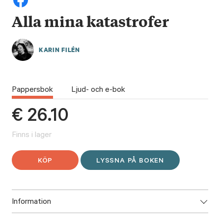
Alla mina katastrofer
KARIN FILÉN
Pappersbok
Ljud- och e-bok
€
26.10
Finns i lager
KÖP
LYSSNA PÅ BOKEN
Information