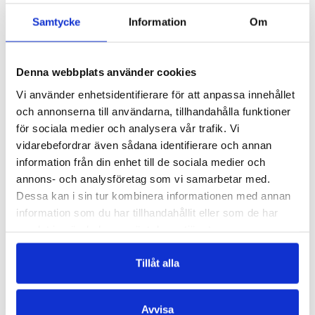
I sin debutroman skriver Karin Filén fram en
autentisk familjevardag på 1980-talet. Det är
Samtycke
Information
Om
roligt, igenkännbart och spännande!
Karin Filéns barnroman är en dunderdebut för
Denna webbplats använder cookies
såväl 80-talsnostalgiker som
Vi använder enhetsidentifierare för att anpassa innehållet
mellanåldersbokslukare
och annonserna till användarna, tillhandahålla funktioner
HUFVUDSTADSBLADET
för sociala medier och analysera vår trafik. Vi
vidarebefordrar även sådana identifierare och annan
Fyndig sommarlovsskildring ur retroperspektiv
information från din enhet till de sociala medier och
annons- och analysföretag som vi samarbetar med.
LYSMASKEN
Dessa kan i sin tur kombinera informationen med annan
information som du har tillhandahållit eller som de har
Det här är den bästa boken jag läst på länge.
samlat in när du har använt deras tjänster.
Jag skrattar högt och ofta. Sitter på helspänn
under nagelbitande scener. Berättelsen om
Tillåt alla
Sandra och sommaren innan sexan har en
humoristisk ton med hög igenkänningsfaktor.
NY TID
Avvisa