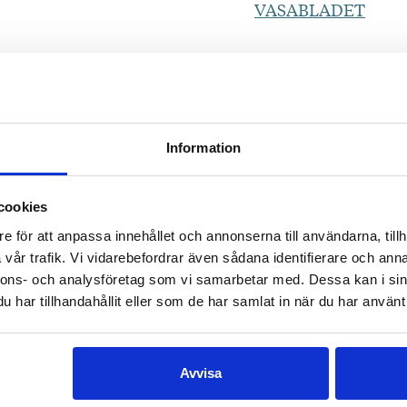
VASABLADET
Så blir dödens intig
när det är ett barn 
utväxling mellan ög
minnenas undanglid
Information
sig tätt intill Fors
mer sovrad, destille
cookies
HUFVUDSTADSBL
e för att anpassa innehållet och annonserna till användarna, tillh
vår trafik. Vi vidarebefordrar även sådana identifierare och anna
Tua Forsströms stab
nnons- och analysföretag som vi samarbetar med. Dessa kan i sin
fortsättning i den 
har tillhandahållit eller som de har samlat in när du har använt 
VÄSTRA NYLAND
Avvisa