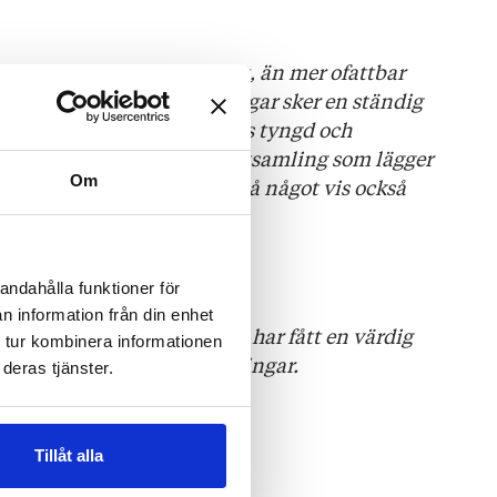
het, dess totala ogripbarhet, än mer ofattbar
som försvinner. I Anteckningar sker en ständig
onblickens lätthet, sorgens tyngd och
ande natur. Det är en diktsamling som lägger
Om
ströms tidigare, men den är på något vis också
rad i sorgens språk.
ADET
andahålla funktioner för
n information från din enhet
ilt högklassiga produktion har fått en värdig
 tur kombinera informationen
nya diktsamlingen Anteckningar.
deras tjänster.
Tillåt alla