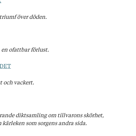
R
 triumf över döden.
n ofattbar förlust.
DET
t och vackert.
örande diktsamling om tillvarons skörhet,
ch kärleken som sorgens andra sida.