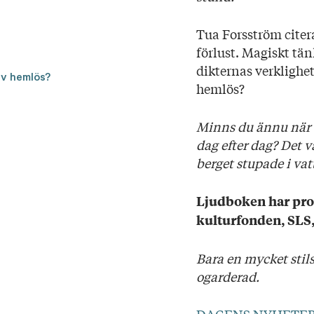
T
ua Forsström citer
förlust. Magiskt tän
dikternas verklighe
ev hemlös?
hemlös?
Minns du ännu när 
dag efter dag? Det v
berget stupade i vat
Ljudboken har pro
kulturfonden, SLS, 
Bara en mycket stils
ogarderad.