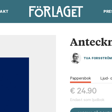
AKT
PRE
Anteck
TUA FORSSTRÖ
Pappersbok
Ljud- 
€
24.90
Endast som ljudbok