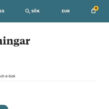
0
SS
SÖK
EUR
ningar
M
och e-bok