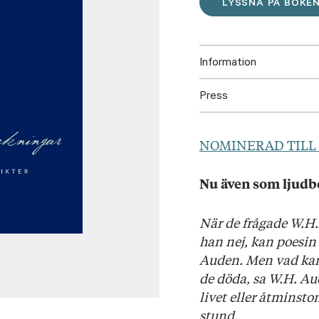
LYSSNA PÅ BOKE
Information
Press
ISBN: 97895233313
Utgivningsår: 2018
Ladda ner högupplöst omsl
Titel: Anteckningar
NOMINERAD TILL 
Språk: Svenska
Sidantal: 50
Nu även som ljudbok
Format: Häftad
Omslag: Anders Carp
När de frågade W.H
han nej, kan poesin
Auden. Men vad kan 
de döda, sa W.H. Au
livet eller åtminston
stund.