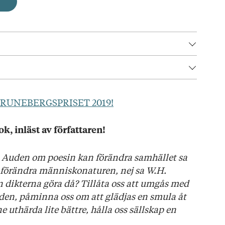
N
03
ag här!
RUNEBERGSPRISET 2019!
, inläst av författaren!
elan
. Auden om poesin kan förändra samhället sa
 förändra människonaturen, nej sa W.H.
dikterna göra då? Tillåta oss att umgås med
den, påminna oss om att glädjas en smula åt
e uthärda lite bättre, hålla oss sällskap en