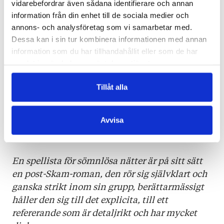
vidarebefordrar även sådana identifierare och annan
Svenskfinland. Déa Solins debut är slipad,
information från din enhet till de sociala medier och
lyhörd för genren, rapp i replikerna och
annons- och analysföretag som vi samarbetar med.
berättad med attityd. Vad mer kan en begära?
Dessa kan i sin tur kombinera informationen med annan
information som du har tillhandahållit eller som de har
HUFVUDSTADSBLADET
samlat in när du har använt deras tjänster.
Déa Solin skapar ett litterärt universum som
Tillåt alla
förkroppsligar en tid av ungdom, begär,
rastlöshet och förvirring.
Avvisa
SVENSKA YLE
En spellista för sömnlösa nätter är på sitt sätt
en post-Skam-roman, den rör sig självklart och
ganska strikt inom sin grupp, berättarmässigt
håller den sig till det explicita, till ett
refererande som är detaljrikt och har mycket