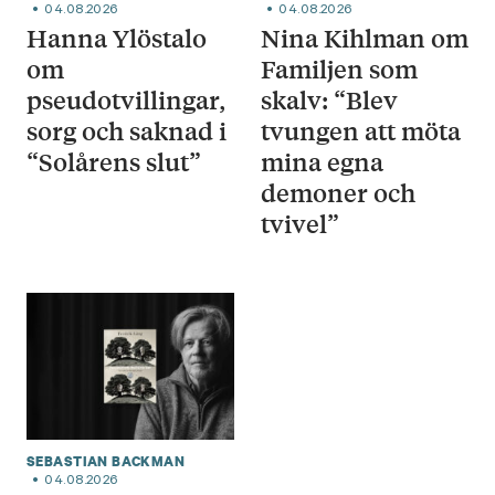
04.08.2026
04.08.2026
Hanna Ylöstalo
Nina Kihlman om
om
Familjen som
pseudotvillingar,
skalv: “Blev
sorg och saknad i
tvungen att möta
“Solårens slut”
mina egna
demoner och
tvivel”
SEBASTIAN BACKMAN
04.08.2026