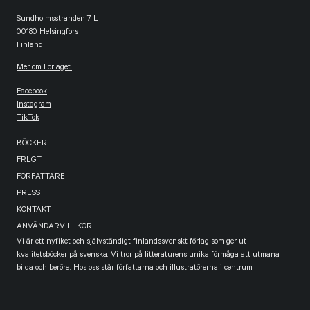
Sundholmsstranden 7 L
00180 Helsingfors
Finland
Mer om Förlaget.
Facebook
Instagram
TikTok
BÖCKER
FRLGT
FÖRFATTARE
PRESS
KONTAKT
ANVÄNDARVILLKOR
Vi är ett nyfiket och självständigt finlandssvenskt förlag som ger ut
kvalitetsböcker på svenska. Vi tror på litteraturens unika förmåga att utmana,
bilda och beröra. Hos oss står författarna och illustratörerna i centrum.