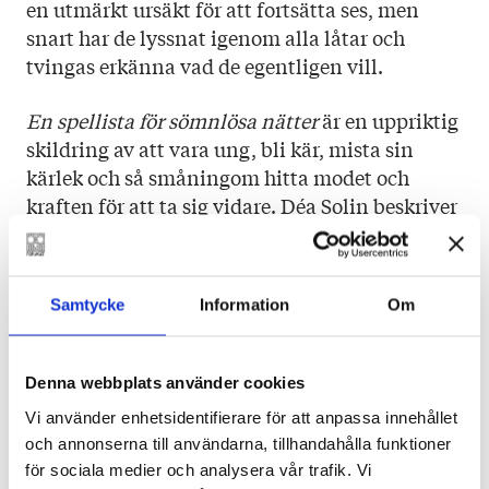
en utmärkt ursäkt för att fortsätta ses, men
snart har de lyssnat igenom alla låtar och
tvingas erkänna vad de egentligen vill.
En spellista för sömnlösa nätter
är en uppriktig
skildring av att vara ung, bli kär, mista sin
kärlek och så småningom hitta modet och
kraften för att ta sig vidare. Déa Solin beskriver
det förvirrade tillståndet strax innan
vuxenlivet: det är febrigt, trevande, gränslöst
och underbart. Känslan är drömsk och
Samtycke
Information
Om
glamourös, som en amerikansk TV-serie.
Stark debut för unga vuxna.
Denna webbplats använder cookies
Vi använder enhetsidentifierare för att anpassa innehållet
SYDSVENSKAN
och annonserna till användarna, tillhandahålla funktioner
för sociala medier och analysera vår trafik. Vi
Det är fattigt med ungdomsromaner i