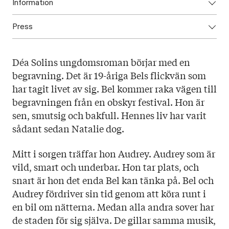
Information
Press
ISBN: 9789523331327
Utgivningsår: 2018
Ladda ner högupplöst omslag här!
Titel: En spellista för sömnlösa nätter
D
éa Solins ungdomsroman börjar med en
Språk: Svenska
begravning. Det är 19-åriga Bels flickvän som
Sidantal: 150
har tagit livet av sig. Bel kommer raka vägen till
Format: Häftad
begravningen från en obskyr festival. Hon är
Omslag: Milena Huhta
sen, smutsig och bakfull. Hennes liv har varit
sådant sedan Natalie dog.
Mitt i sorgen träffar hon Audrey. Audrey som är
vild, smart och underbar. Hon tar plats, och
snart är hon det enda Bel kan tänka på. Bel och
Audrey fördriver sin tid genom att köra runt i
en bil om nätterna. Medan alla andra sover har
de staden för sig själva. De gillar samma musik,