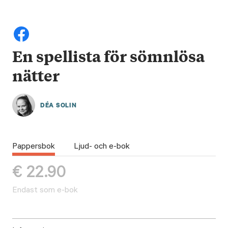
En spellista för sömnlösa
nätter
DÉA SOLIN
Pappersbok
Ljud- och e-bok
€
22.90
Endast som e-bok