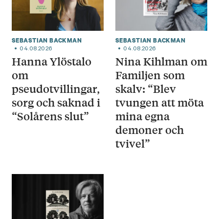
SEBASTIAN BACKMAN
SEBASTIAN BACKMAN
04.08.2026
04.08.2026
Hanna Ylöstalo
Nina Kihlman om
om
Familjen som
pseudotvillingar,
skalv: “Blev
sorg och saknad i
tvungen att möta
“Solårens slut”
mina egna
demoner och
tvivel”