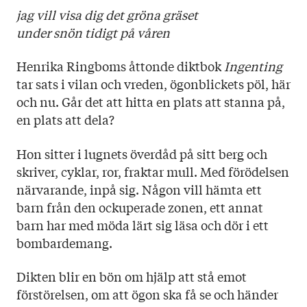
Ladda ner omslag här.
Titel: Ingenting
jag vill visa dig det gröna gräset
Språk: Svenska
under snön tidigt på våren
Sidantal: 50
Format: Häftad
Henrika Ringboms åttonde diktbok
Ingenting
tar sats i vilan och vreden, ögonblickets pöl, här
Omslag: Linnéa Sjöholm
och nu. Går det att hitta en plats att stanna på,
en plats att dela?
Hon sitter i lugnets överdåd på sitt berg och
skriver, cyklar, ror, fraktar mull. Med förödelsen
närvarande, inpå sig. Någon vill hämta ett
barn från den ockuperade zonen, ett annat
barn har med möda lärt sig läsa och dör i ett
bombardemang.
Dikten blir en bön om hjälp att stå emot
förstörelsen, om att ögon ska få se och händer