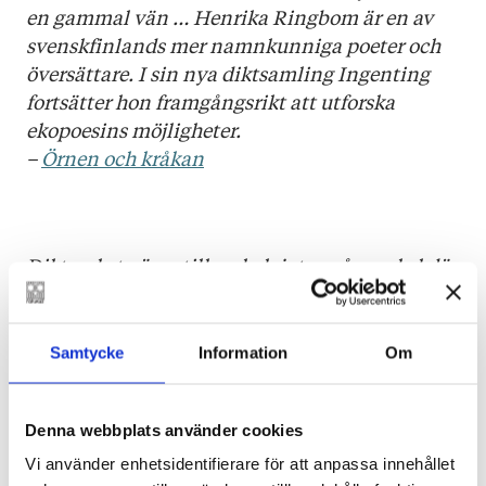
en gammal vän … Henrika Ringbom är en av
svenskfinlands mer namnkunniga poeter och
översättare. I sin nya diktsamling Ingenting
fortsätter hon framgångsrikt att utforska
ekopoesins möjligheter.
–
Örnen och kråkan
Diktverket växer till en helgjuten sångcykel där
delarna kommunicerar och kommenterar
varandra på ett spännande och också
överraskande sätt.
Samtycke
Information
Om
–
Svenska Yle
Denna webbplats använder cookies
Vi använder enhetsidentifierare för att anpassa innehållet
Kollisionen mellan det ömsinta nuet och det