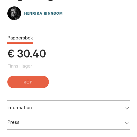
HENRIKA RINGBOM
Pappersbok
€
30.40
Finns i lager
KÖP
Information
Press
ISBN: 9789523336889
Utgivningsår: 2026