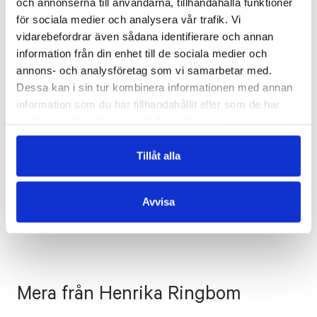
och annonserna till användarna, tillhandahålla funktioner
brutala våldet är dikternas starkaste grepp.
för sociala medier och analysera vår trafik. Vi
– BTJ, betyg 4/5
vidarebefordrar även sådana identifierare och annan
information från din enhet till de sociala medier och
annons- och analysföretag som vi samarbetar med.
Dessa kan i sin tur kombinera informationen med annan
Henrika Ringbom förmår skriva trösterik poesi
information som du har tillhandahållit eller som de har
samlat in när du har använt deras tjänster.
utan att den blir irriterande.
–
Hbl
Tillåt alla
Avvisa
Mera från Henrika Ringbom