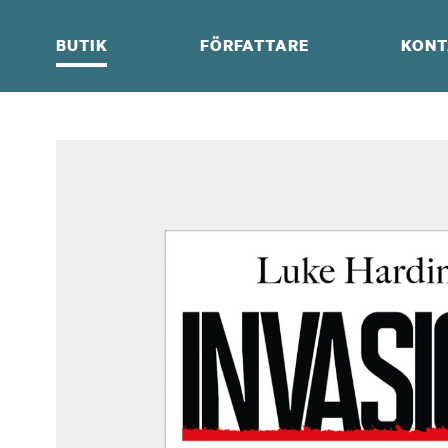
Skip
to
BUTIK
FÖRFATTARE
KONT
content