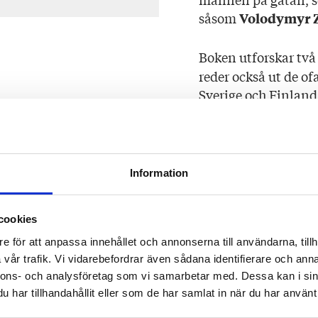
såsom
Volodymyr 
Boken utforskar två
reder också ut de o
Sverige och Finland 
pacifism, Storbritan
oniskt:
tidigare böcker varn
.”
han Putins strategi
att rita om gränsern
Information
Harding skriver dess
cookies
svenskspråkiga uppl
2024.
e för att anpassa innehållet och annonserna till användarna, tillh
vår trafik. Vi vidarebefordrar även sådana identifierare och anna
nnons- och analysföretag som vi samarbetar med. Dessa kan i sin
Som van krigskorres
har tillhandahållit eller som de har samlat in när du har använt 
av krigets grymheter