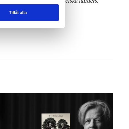
Ukrainas, utan också europeiska länders,
Tillåt alla