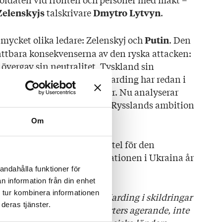
talskrivare
.
Zelenskyjs
Dmytro Lytvyn
 mycket olika ledare: Zelenskyj och
. Den
Putin
fattbara konsekvenserna av den ryska attacken:
övergav sin neutralitet, Tyskland sin
nien sin Brexitisolering. Harding har redan i
at för Putins mörka avsikter. Nu analyserar
 och beskriver utan omsvep Rysslands ambition
a.
Om
utom ett alldeles nytt kapitel för den
agan, där han tar upp situationen i Ukraina år
andahålla funktioner för
n information från din enhet
 tur kombinera informationen
pondent förlorar sig inte Harding i skildringar
deras tjänster.
. Han vill begripa olika parters agerande, inte