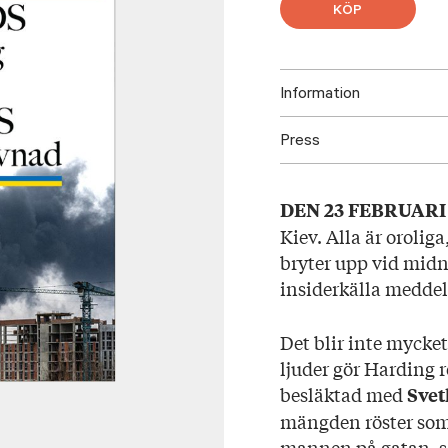
KÖP
Information
Press
ISBN: 97895233360
Utgivningsår: 2024
Ladda ned omslag här!
Titel: Invasion
DEN 23 FEBRUARI
Språk: Svenska
Kiev. Alla är orolig
Sidantal: 340
bryter upp vid midna
Format: Danskt ban
insiderkälla meddel
Omslag: Anders Carp
Översättare: Tapani 
Det blir inte mycket
ljuder gör Harding r
besläktad med
Svet
mängden röster som
mannen på gatan, s