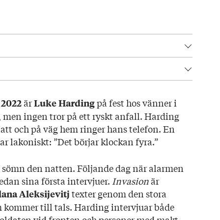
25
är
på fest hos vänner i
 2022
Luke Harding
a, men ingen tror på ett ryskt anfall. Harding
tt och på väg hem ringer hans telefon. En
d
ar lakoniskt: ”Det börjar klockan fyra.”
elan
Ritamäki
 sömn den natten. Följande dag när alarmen
edan sina första intervjuer.
Invasion
är
texter genom den stora
lana Aleksijevitj
 kommer till tals. Harding intervjuar både
oldaten vid fronten och personer med makt –