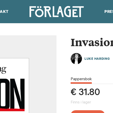
AKT
PRE
Invasio
LUKE HARDING
Pappersbok
€
31.80
Finns i lager