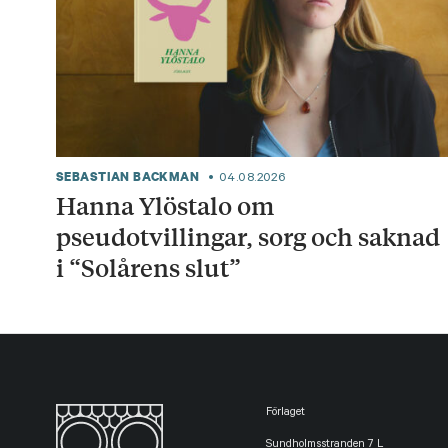
SEBASTIAN BACKMAN
04.08.2026
Hanna Ylöstalo om
pseudotvillingar, sorg och saknad
i “Solårens slut”
Förlaget
Sundholmsstranden 7 L