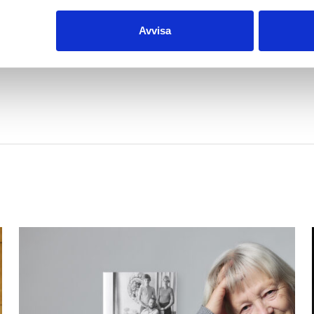
bara Rysslands och 
inklusive Finlands.
Avvisa
HBL