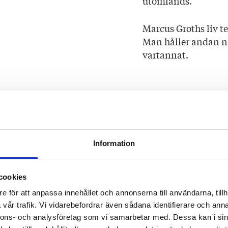
utomlands.
Marcus Groths liv te
Man håller andan när
vartannat.
Marcus Groth gör må
tragiska iakttagelse
stora glädjen i att 
Information
hästar och hundar, 
och vardag, om gest
kroniskt problem.
cookies
e för att anpassa innehållet och annonserna till användarna, tillh
HUFVUDSTADSBL
vår trafik. Vi vidarebefordrar även sådana identifierare och anna
nnons- och analysföretag som vi samarbetar med. Dessa kan i sin