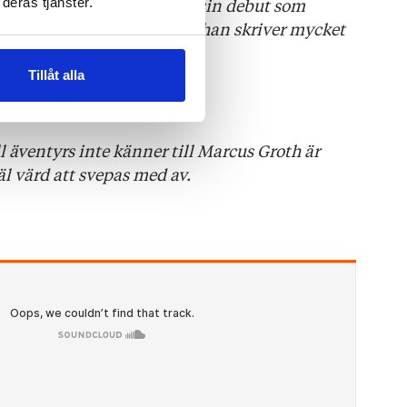
s att när Marcus Groth gör sin debut som
deras tjänster.
are står det snabbt klart att han skriver mycket
Tillåt alla
l äventyrs inte känner till Marcus Groth är
äl värd att svepas med av.