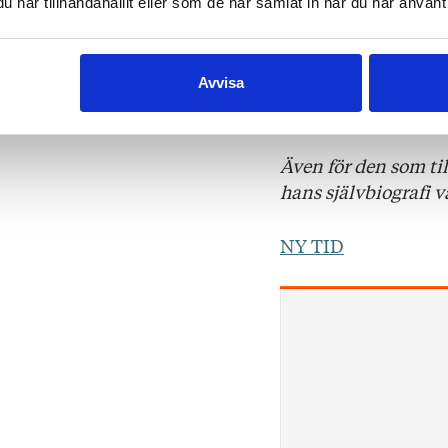
Det ska genast säga
har tillhandahållit eller som de har samlat in när du har använt 
skönlitterär författ
bra.
Avvisa
SVENSKA YLE
Även för den som til
hans självbiografi v
NY TID