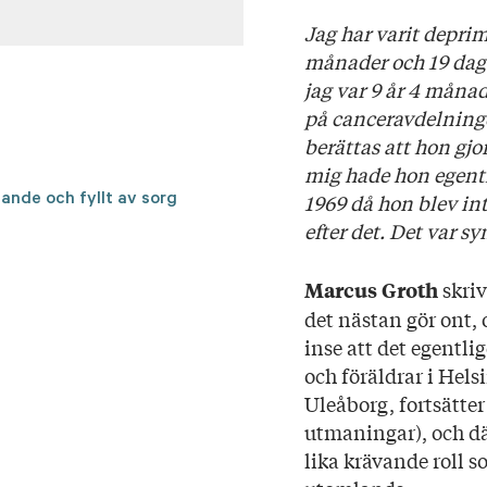
Ladda ner högupplöst omsl
Titel: Om vänskap, h
Jag har varit deprime
Språk: Svenska
månader och 19 daga
Sidantal: 250
jag var 9 år 4 måna
Format: Häftad
på canceravdelningen
Omslag: Anders Carp
berättas att hon gjor
mig hade hon egentl
1969 då hon blev in
ande och fyllt av sorg
efter det. Det var 
skriv
M
arcus Groth
det nästan gör ont,
inse att det egentli
och föräldrar i Hel
Uleåborg, fortsätte
utmaningar), och där
lika krävande roll s