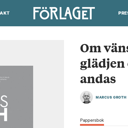
AKT
PRE
Om väns
glädjen
andas
MARCUS GROTH
Pappersbok