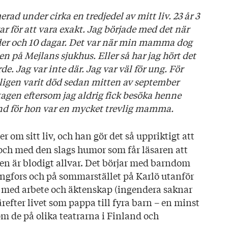
ag här!
undar och glädjen över att kunna andas
rad under cirka en tredjedel av mitt liv. 23 år 3
r för att vara exakt. Jag började med det när
der och 10 dagar. Det var när min mamma dog
 på Mejlans sjukhus. Eller så har jag hört det
elan
de. Jag var inte där. Jag var väl för ung. För
igen varit död sedan mitten av september
tagen eftersom jag aldrig fick besöka henne
synd för hon var en mycket trevlig mamma.
er om sitt liv, och han gör det så uppriktigt att
 och med den slags humor som får läsaren att
gen är blodigt allvar. Det börjar med barndom
singfors och på sommarstället på Karlö utanför
r med arbete och äktenskap (ingendera saknar
efter livet som pappa till fyra barn – en minst
om de på olika teatrarna i Finland och