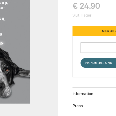
€
24.90
Slut I lager
MEDDEL
Information
Press
ISBN: 978952333141
Utgivningsår: 2018