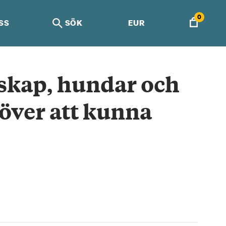
0
SS
SÖK
EUR
kap, hundar och
 över att kunna