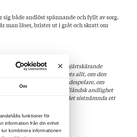
r sig både andlöst spännande och fyllt av sorg.
 man läser, brister ut i gråt och skratt om
nga drastiska, roliga och hjärtskärande
r om hur man blir vuxen trots allt, om den
få egna barn, om att vara skådespelare, om
Om
om att vara bipolär, om thailändsk andlighet
altterapi och om pengar – det sistnämnda ett
andahålla funktioner för
ADET
n information från din enhet
 tur kombinera informationen