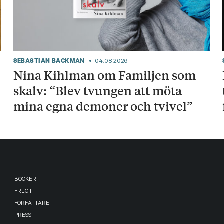
SEBASTIAN BACKMAN
04.08.2026
Nina Kihlman om Familjen som
skalv: “Blev tvungen att möta
mina egna demoner och tvivel”
BÖCKER
FRLGT
FÖRFATTARE
PRESS