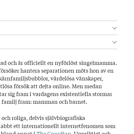
45
ag och pressbilder här!
d och är officiellt en nyförlöst singelmamma.
örsöker hantera separationen möts hon av en
ärnfamiljsbubblor, värdelösa vänskaper,
d
tlösa försök att dejta online. Men medan
mälä
r sig fram i vardagens existentiella stormar
dig familj fram: mamman och barnet.
a och roliga, delvis självbiografiska
snabbt ett internationellt internetfenomen som
bland annat i
The Guardian
. Uppriktigt och