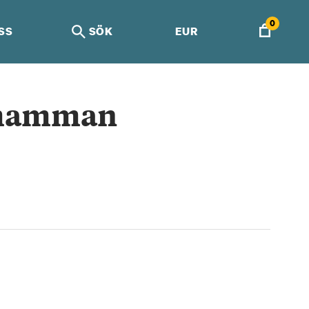
0
SS
SÖK
EUR
lmamman