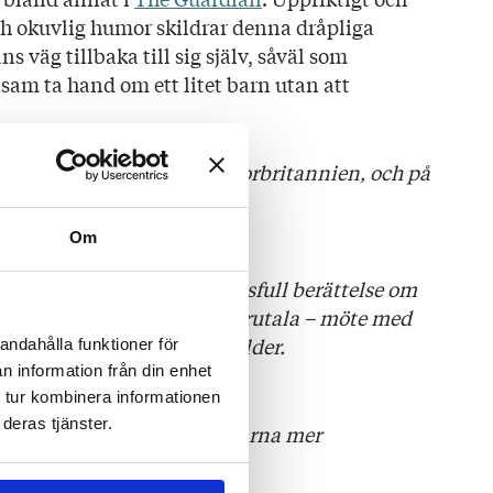
ch okuvlig humor skildrar denna dråpliga
̈g tillbaka till sig själv, såväl som
sam ta hand om ett litet barn utan att
på engelska i USA och Storbritannien, och på
tannus.
24.
Om
trösterik, rolig och insiktsfull berättelse om
rtade – för att inte säga brutala – möte med
om det innebär att bli förälder.
andahålla funktioner för
n information från din enhet
 tur kombinera informationen
deras tjänster.
 helt enkelt att ta ut svängarna mer
ADET