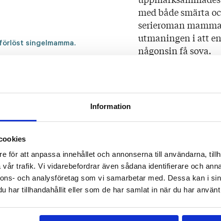
med både smärta o
serieroman mammans va
utmaningen i att en
nyförlöst singelmamma.
någonsin få sova.
Utkommer samtidigt 
finska hos S&S Kus
Utkommer i april 20
Information
Singelmamman är en 
cookies
en människas chocka
den livsförändring s
e för att anpassa innehållet och annonserna till användarna, tillh
SVENSKA YLE
vår trafik. Vi vidarebefordrar även sådana identifierare och anna
nnons- och analysföretag som vi samarbetar med. Dessa kan i sin
har tillhandahållit eller som de har samlat in när du har använt 
Härmäla tillåter sig
konstnärligt.
SVENSKA DAGBL