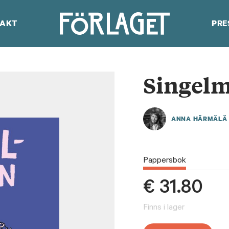
AKT
PRE
Singe
ANNA HÄRMÄLÄ
Pappersbok
€
31.80
Finns i lager