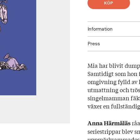
KÖP
Information
Press
ISBN: 97895233357
Utgivningsår: 2024
Ladda ned högupplöst omsl
Titel: Singelmamman
Mia har blivit dumpa
Språk: Svenska
Samtidigt som hon f
Sidantal: 168
omgivning fylld av k
Format: Danskt ban
utmattning och trös
Illustratör: Anna Här
singelmamman fäkta
växer en fullstän
rå
Anna Härmäläs
seriestrippar blev 
uppmärksammades 