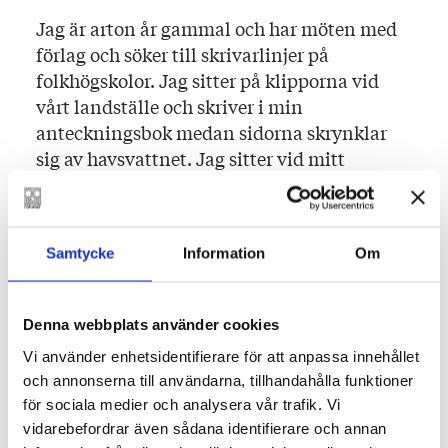
Jag är arton år gammal och har möten med
förlag och söker till skrivarlinjer på
folkhögskolor. Jag sitter på klipporna vid
vårt landställe och skriver i min
anteckningsbok medan sidorna skrynklar
sig av havsvattnet. Jag sitter vid mitt
skrivbord i hemstaden och skriver om
En
spellista för sömnlösa nätter
och blickar ut
över vår trädgård under de ljusa
Samtycke
Information
Om
sommarnätterna.
Jag tar ett tåg från stationen till någonstans
Denna webbplats använder cookies
där jag inte längtar bort. Jag hamnar på
Vi använder enhetsidentifierare för att anpassa innehållet
stökiga hemmafester och vaknar med glitter
och annonserna till användarna, tillhandahålla funktioner
i mitt hår. Jag kör runt staden och lyssnar på
för sociala medier och analysera vår trafik. Vi
musik och köper milkshakes och pratar om
vidarebefordrar även sådana identifierare och annan
livet tillsammans med någon som jag är kär