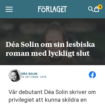
Skip
0
to
content
Déa Solin om sin lesbiska
roman med lyckligt slut
DÉA SOLIN
19 OKTOBER, 2018
Vår debutant Déa Solin skriver om
privilegiet att kunna skildra en