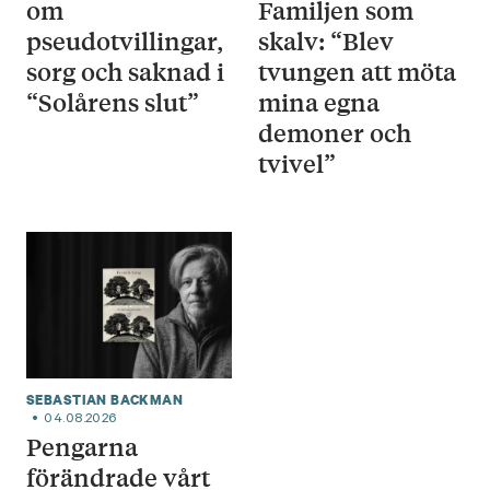
om
Familjen som
pseudotvillingar,
skalv: “Blev
sorg och saknad i
tvungen att möta
“Solårens slut”
mina egna
demoner och
tvivel”
SEBASTIAN BACKMAN
04.08.2026
Pengarna
förändrade vårt