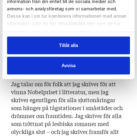
information från din enhet till de sociala medier och
i. Jag bokar biljetter till främmande städer
annons- och analysföretag som vi samarbetar med.
och bor på hostel i många månader i rad. Jag
Dessa kan i sin tur kombinera informationen med annan
har alltid historier att berätta för mina
information som du har tillhandahållit eller som de har
vänner och lever utan tvekan ett liv som
samlat in när du har använt deras tjänster.
kommer vara värt att skriva en självbiografi
om.
Tillåt alla
Jag skriver för alla som tröttnat på lesbiska
Avvisa
romaner med olyckliga slut
Jag talar om för folk att jag skriver för att
vinna Nobelpriset i litteratur, men jag
skriver egentligen för alla sjuttonåringar
som hänger på tågstationer i småstäder och
drömmer om framtiden. Jag skriver för alla
som tröttnat på lesbiska romaner med
olyckliga slut – och jag skriver framför allt