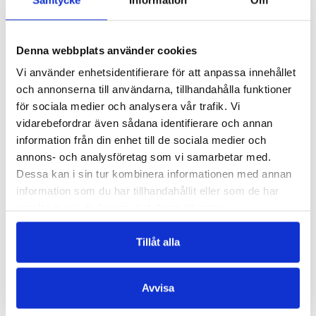
Trumps framgång tvingar oss att på allvar
fundera på vad hans presidentskap skulle
Denna webbplats använder cookies
betyda för USA
Vi använder enhetsidentifierare för att anpassa innehållet
och annonserna till användarna, tillhandahålla funktioner
Optimisterna hoppas att Trump som
för sociala medier och analysera vår trafik. Vi
president kunde bli den som suveränt lyckas
vidarebefordrar även sådana identifierare och annan
förhandla fram de överenskommelser som
information från din enhet till de sociala medier och
den i sina skyttegravar fastkörda
annons- och analysföretag som vi samarbetar med.
amerikanska politiken under de senaste
Dessa kan i sin tur kombinera informationen med annan
åren så väl skulle ha behövt. De vidhåller att
information som du har tillhandahållit eller som de har
samlat in när du har använt deras tjänster.
Trumps galnaste uttalanden bara varit tomt
valsnack som glöms bort lika fort som vilka
Tillåt alla
reklamslogans som helst. Och även om
Trump kanske inte känner till eller förstår
sig på politikens alla detaljer kan han ju
Avvisa
alltid avlöna experter för att sköta dem,