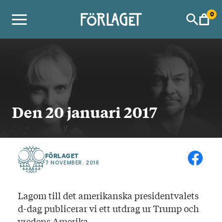
Skip
0
to
content
Den 20 januari 2017
FÖRLAGET
7 NOVEMBER, 2016
Lagom till det amerikanska presidentvalets
d-dag publicerar vi ett utdrag ur Trump och
vredens Amerika.