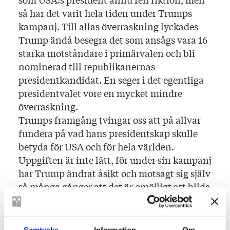
så har det varit hela tiden under Trumps
kampanj. Till allas överraskning lyckades
Trump ändå besegra det som ansågs vara 16
starka motståndare i primärvalen och bli
nominerad till republikanernas
presidentkandidat. En seger i det egentliga
presidentvalet vore en mycket mindre
överraskning.
Trumps framgång tvingar oss att på allvar
fundera på vad hans presidentskap skulle
betyda för USA och för hela världen.
Uppgiften är inte lätt, för under sin kampanj
har Trump ändrat åsikt och motsagt sig själv
så många gånger att det är omöjligt att bilda
sig en klar upp fattning om hans tänkande.
Det har lämnat fältet öppet för såväl
optimister som pessimister.
Samtycke
Information
Om