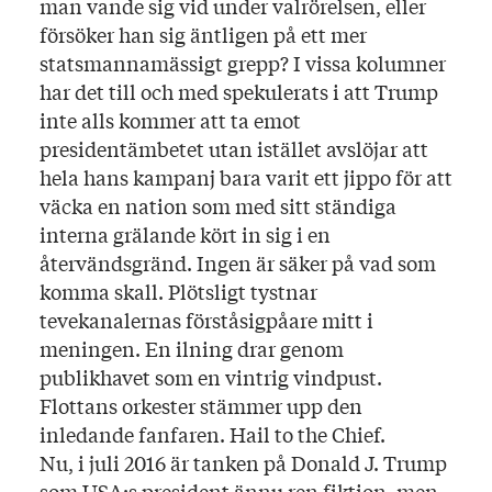
man vande sig vid under valrörelsen, eller
försöker han sig äntligen på ett mer
statsmannamässigt grepp? I vissa kolumner
har det till och med spekulerats i att Trump
inte alls kommer att ta emot
presidentämbetet utan istället avslöjar att
hela hans kampanj bara varit ett jippo för att
väcka en nation som med sitt ständiga
interna grälande kört in sig i en
återvändsgränd. Ingen är säker på vad som
komma skall. Plötsligt tystnar
tevekanalernas förståsigpåare mitt i
meningen. En ilning drar genom
publikhavet som en vintrig vindpust.
Flottans orkester stämmer upp den
inledande fanfaren. Hail to the Chief.
Nu, i juli 2016 är tanken på Donald J. Trump
som USA:s president ännu ren fiktion, men