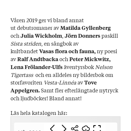
Våren 2019 ger vi bland annat
ut debutromaner av
Matilda Gyllenberg
och
,
paskill
Julia Wickholm
Jörn Donners
Sista striden
, en sångbok av
kultbandet
ny poesi
Vasas flora och fauna,
av
och
Ralf Andtbacka
Peter Mickwitz,
äventyrsbok
Nelson
Lena Frölander-Ulfs
Tigertass
och en alldeles ny bilderbok om
storfavoriten
Vesta-Linnéa
av
Tove
Samt fler efterlängtade nytryck
Appelgren.
och ljudböcker! Bland annat!
Läs hela katalogen här: