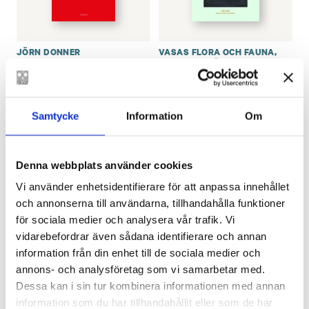
JÖRN DONNER
VASAS FLORA OCH FAUNA
,
Sista striden
MATTIAS BJÖRKAS
Vasas flora och fauna
€
25.90
Atlas (noter, texter
och bilder)
LÄGG I VARUKORG
Samtycke
Information
Om
€
27.90
SLUT I LAGER
Denna webbplats använder cookies
Vi använder enhetsidentifierare för att anpassa innehållet
och annonserna till användarna, tillhandahålla funktioner
för sociala medier och analysera vår trafik. Vi
vidarebefordrar även sådana identifierare och annan
information från din enhet till de sociala medier och
annons- och analysföretag som vi samarbetar med.
Dessa kan i sin tur kombinera informationen med annan
information som du har tillhandahållit eller som de har