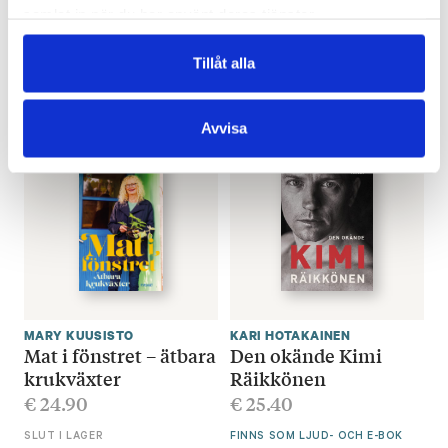
ANNA SÖRENSSON
,
EBBA
KATJA BARGUM
,
HEIKKI
samlat in när du har använt deras tjänster.
HÅKANS
HELANTERÄ
Mat
Myrornas hemliga liv
€
26.90
€
29.70
Tillåt alla
SLUT I LAGER
FINNS SOM E-BOK
Avvisa
MARY KUUSISTO
KARI HOTAKAINEN
Mat i fönstret – ätbara
Den okände Kimi
krukväxter
Räikkönen
€
24.90
€
25.40
SLUT I LAGER
FINNS SOM LJUD- OCH E-BOK