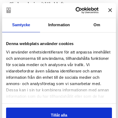
Skala och riv vitlöksklyftan.
Rör ihop alla ingredienser i en skål eller
skaka ihop dem i en flaska.
Samtycke
Information
Om
Smaka av med salt och peppar.
Denna webbplats använder cookies
Dadelkaka
Vi använder enhetsidentifierare för att anpassa innehållet
och annonserna till användarna, tillhandahålla funktioner
för sociala medier och analysera vår trafik. Vi
vidarebefordrar även sådana identifierare och annan
information från din enhet till de sociala medier och
annons- och analysföretag som vi samarbetar med.
Dessa kan i sin tur kombinera informationen med annan
information som du har tillhandahållit eller som de har
samlat in när du har använt deras tjänster.
Tillåt alla