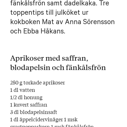
fänkålsfrön samt dadelkaka. Tre
toppentips till julköket ur
kokboken Mat av Anna Sörensson
och Ebba Håkans.
Aprikoser med saffran,
blodapelsin och fänkålsfrön
250 g torkade aprikoser
1 dl vatten
1/2 dl honung
1 kuvert saffran
3 dl blodapelsinsaft
1 dl äppelcidervinäger 1 msk
svartpepparkorn 1 msk fänkålsfrön