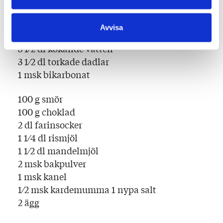
Avvisa
3 1⁄2 dl kokande vatten
3 1⁄2 dl torkade dadlar
1 msk bikarbonat
100 g smör
100 g choklad
2 dl farinsocker
1 1⁄4 dl rismjöl
1 1⁄2 dl mandelmjöl
2 msk bakpulver
1 msk kanel
1⁄2 msk kardemumma 1 nypa salt
2 ägg