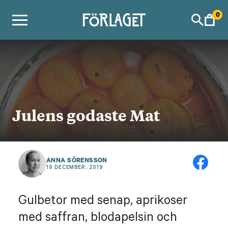
Skip
0
to
content
Julens godaste Mat
ANNA SÖRENSSON
19 DECEMBER, 2019
Gulbetor med senap, aprikoser
med saffran, blodapelsin och