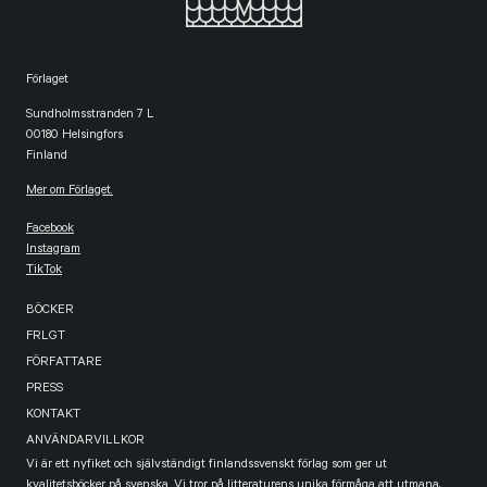
Förlaget
Sundholmsstranden 7 L
00180 Helsingfors
Finland
Mer om Förlaget.
Facebook
Instagram
TikTok
BÖCKER
FRLGT
FÖRFATTARE
PRESS
KONTAKT
ANVÄNDARVILLKOR
Vi är ett nyfiket och självständigt finlandssvenskt förlag som ger ut
kvalitetsböcker på svenska. Vi tror på litteraturens unika förmåga att utmana,