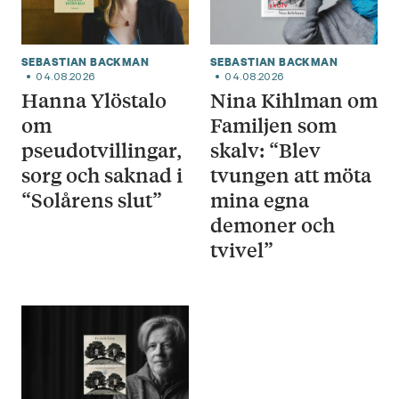
SEBASTIAN BACKMAN
SEBASTIAN BACKMAN
04.08.2026
04.08.2026
Hanna Ylöstalo
Nina Kihlman om
om
Familjen som
pseudotvillingar,
skalv: “Blev
sorg och saknad i
tvungen att möta
“Solårens slut”
mina egna
demoner och
tvivel”