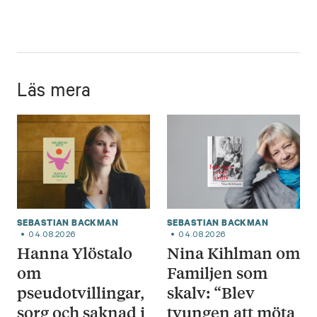
Läs mera
SEBASTIAN BACKMAN
SEBASTIAN BACKMAN
04.08.2026
04.08.2026
Hanna Ylöstalo
Nina Kihlman om
om
Familjen som
pseudotvillingar,
skalv: “Blev
sorg och saknad i
tvungen att möta