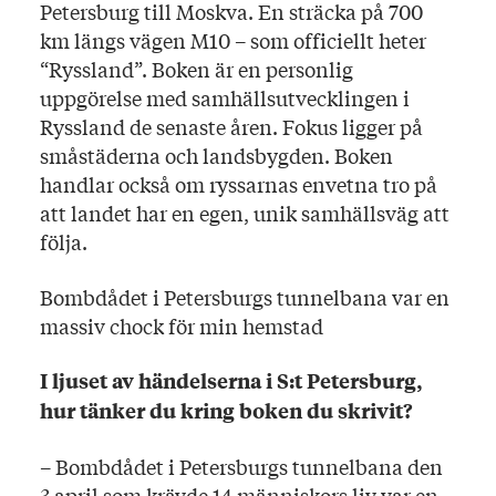
Petersburg till Moskva. En sträcka på 700
km längs vägen M10 – som officiellt heter
“Ryssland”. Boken är en personlig
uppgörelse med samhällsutvecklingen i
Ryssland de senaste åren. Fokus ligger på
småstäderna och landsbygden. Boken
handlar också om ryssarnas envetna tro på
att landet har en egen, unik samhällsväg att
följa.
Bombdådet i Petersburgs tunnelbana var en
massiv chock för min hemstad
I ljuset av händelserna i S:t Petersburg,
hur tänker du kring boken du skrivit?
– Bombdådet i Petersburgs tunnelbana den
3 april som krävde 14 människors liv var en