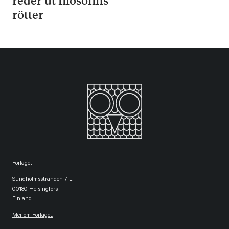
reder ut filosofins
rötter
Förlaget
Sundholmsstranden 7 L
00180 Helsingfors
Finland
Mer om Förlaget.