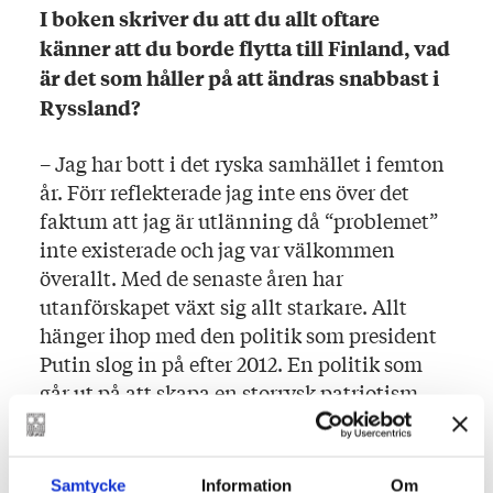
I boken skriver du att du allt oftare
känner att du borde flytta till Finland, vad
är det som håller på att ändras snabbast i
Ryssland?
– Jag har bott i det ryska samhället i femton
år. Förr reflekterade jag inte ens över det
faktum att jag är utlänning då “problemet”
inte existerade och jag var välkommen
överallt. Med de senaste åren har
utanförskapet växt sig allt starkare. Allt
hänger ihop med den politik som president
Putin slog in på efter 2012. En politik som
går ut på att skapa en storrysk patriotism
och där “den som inte är med mig är emot
mig”. Personkulten, västhatet,
stormaktstänkandet och militariseringen
Samtycke
Information
Om