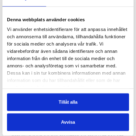
har heller inte gjort livet lättare. Dessutom
hänger tunga moln av stagnation över
mycket i samhället.
Denna webbplats använder cookies
Vi använder enhetsidentifierare för att anpassa innehållet
Jag är en stor vän av det klassiska reportaget
och annonserna till användarna, tillhandahålla funktioner
för sociala medier och analysera vår trafik. Vi
Vilken är den största skillnaden mellan
vidarebefordrar även sådana identifierare och annan
att arbeta som journalist och skriva en
information från din enhet till de sociala medier och
bok?
annons- och analysföretag som vi samarbetar med.
Dessa kan i sin tur kombinera informationen med annan
– Den stora skillnaden handlar om tid. I mitt
information som du har tillhandahållit eller som de har
samlat in när du har använt deras tjänster.
vanliga nyhetsarbete är tiden alltid knapp.
Tack vare det här bokprojektet fick jag
Tillåt alla
äntligen den tid som krävdes för att försöka
gå på djupet och berätta allt det jag kan och
vill om det ryska samhället. Jag är en stor
Avvisa
vän av det klassiska reportaget, en form som