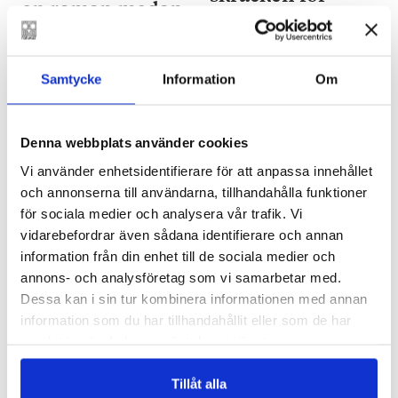
en roman medan
genrelitteratur
den skrivs
Samtycke
Information
Om
Denna webbplats använder cookies
Vi använder enhetsidentifierare för att anpassa innehållet
och annonserna till användarna, tillhandahålla funktioner
för sociala medier och analysera vår trafik. Vi
KIRA SCHROEDER
KIRA SCHROEDER
vidarebefordrar även sådana identifierare och annan
14.11.2019
07.11.2019
information från din enhet till de sociala medier och
Kvinnor som
Glada vi till
annons- och analysföretag som vi samarbetar med.
skriver om
arbetet gå
Dessa kan i sin tur kombinera informationen med annan
kvinnor
information som du har tillhandahållit eller som de har
samlat in när du har använt deras tjänster.
Tillåt alla