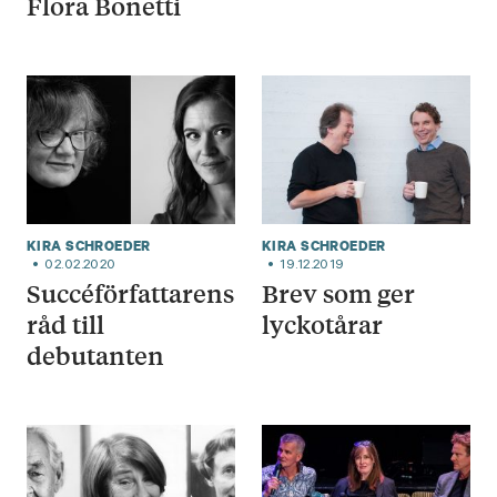
Flora Bonetti
KIRA SCHROEDER
KIRA SCHROEDER
02.02.2020
19.12.2019
Succéförfattarens
Brev som ger
råd till
lyckotårar
debutanten