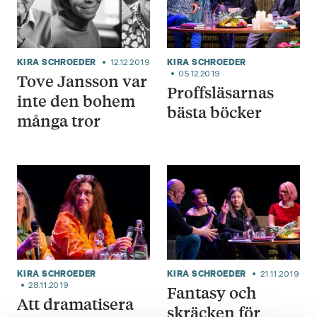
KIRA SCHROEDER
KIRA SCHROEDER
12.12.2019
05.12.2019
Tove Jansson var
Proffsläsarnas
inte den bohem
bästa böcker
många tror
KIRA SCHROEDER
KIRA SCHROEDER
21.11.2019
28.11.2019
Fantasy och
Att dramatisera
skräcken för