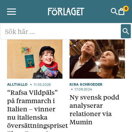
Skip
0
to
content
ALLTIALLO
KIRA SCHROEDER
11.05.2026
17.06.2024
“Rafsa Vildpäls”
Ny svensk podd
på frammarch i
analyserar
Italien – vinner
relationer via
nu italienska
Mumin
översättningspriset