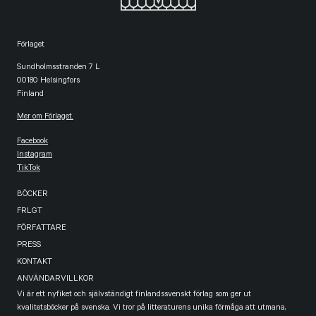
Förlaget
Sundholmsstranden 7 L
00180 Helsingfors
Finland
Mer om Förlaget.
Facebook
Instagram
TikTok
BÖCKER
FRLGT
FÖRFATTARE
PRESS
KONTAKT
ANVÄNDARVILLKOR
Vi är ett nyfiket och självständigt finlandssvenskt förlag som ger ut
kvalitetsböcker på svenska. Vi tror på litteraturens unika förmåga att utmana,