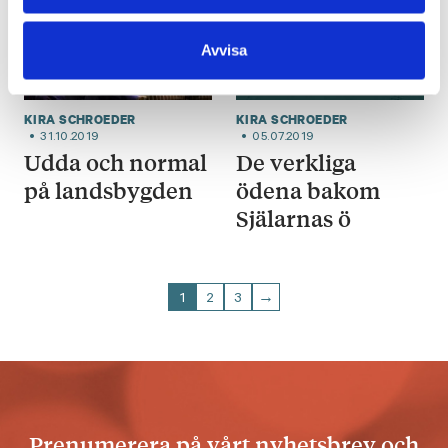
Avvisa
KIRA SCHROEDER
KIRA SCHROEDER
31.10.2019
05.07.2019
Udda och normal
De verkliga
på landsbygden
ödena bakom
Själarnas ö
1
2
3
→
Prenumerera på vårt nyhetsbrev och