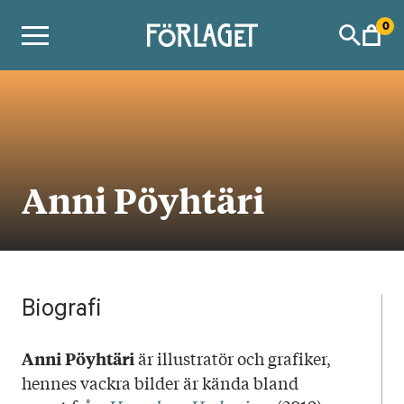
Skip
0
to
content
Anni Pöyhtäri
Biografi
är illustratör och grafiker,
Anni Pöyhtäri
hennes vackra bilder är kända bland