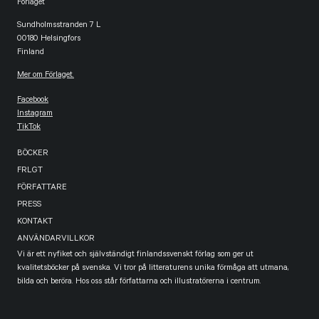
Förlaget
Sundholmsstranden 7 L
00180 Helsingfors
Finland
Mer om Förlaget.
Facebook
Instagram
TikTok
BÖCKER
FRLGT
FÖRFATTARE
PRESS
KONTAKT
ANVÄNDARVILLKOR
Vi är ett nyfiket och självständigt finlandssvenskt förlag som ger ut
kvalitetsböcker på svenska. Vi tror på litteraturens unika förmåga att utmana,
bilda och beröra. Hos oss står författarna och illustratörerna i centrum.