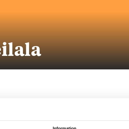
ilala
Information