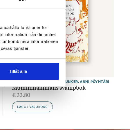
andahålla funktioner för
n information från din enhet
 tur kombinera informationen
deras tjänster.
Tillåt alla
KATARIINA HEILALA
,
TARA JUNKER
,
ANNI PÖYHTÄRI
Muminmammans svampbok
€
33.80
LÄGG I VARUKORG