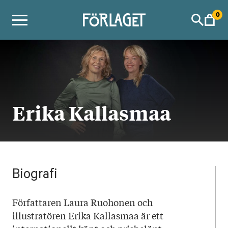
Skip
0
to
content
Erika Kallasmaa
Biografi
Författaren Laura Ruohonen och
illustratören Erika Kallasmaa är ett