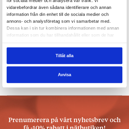
för sociala medier och analysera vår trafik. Vi
vidarebefordrar även sådana identifierare och annan
information från din enhet till de sociala medier och
annons- och analysföretag som vi samarbetar med.
Dessa kan i sin tur kombinera informationen med annan
information som du har tillhandahållit eller som de har
samlat in när du har använt deras tjänster.
ERIKA KALLASMAA
,
LAURA
RUOHONEN
Zoologipoesi –
Tillåt alla
smådjur i toner
€
25.90
Avvisa
SLUT I LAGER
Prenumerera på vårt nyhetsbrev och
få -10% rabatt i nätbutiken!