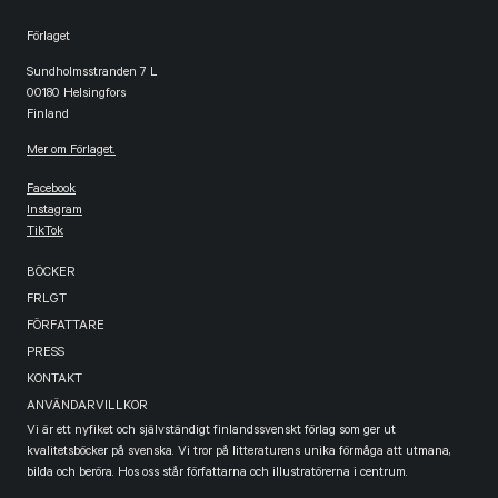
Förlaget
Sundholmsstranden 7 L
00180 Helsingfors
Finland
Mer om Förlaget.
Facebook
Instagram
TikTok
BÖCKER
FRLGT
FÖRFATTARE
PRESS
KONTAKT
ANVÄNDARVILLKOR
Vi är ett nyfiket och självständigt finlandssvenskt förlag som ger ut
kvalitetsböcker på svenska. Vi tror på litteraturens unika förmåga att utmana,
bilda och beröra. Hos oss står författarna och illustratörerna i centrum.