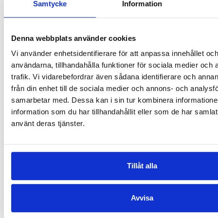
Samtycke
Information
LINDA BONDESTAM
,
LAURA
LAURA RUOHONEN
,
ERIKA
RUOHONEN
KALLASMAA
Konkarongen
Havsodjur
Denna webbplats använder cookies
€
25.40
€
26.90
Vi använder enhetsidentifierare för att anpassa innehållet och
användarna, tillhandahålla funktioner för sociala medier och 
SLUT I LAGER
LÄGG I VARUKORG
trafik. Vi vidarebefordrar även sådana identifierare och anna
från din enhet till de sociala medier och annons- och analysf
samarbetar med. Dessa kan i sin tur kombinera informatio
information som du har tillhandahållit eller som de har samlat
använt deras tjänster.
Tillåt alla
ERIKA KALLASMAA
,
LAURA
Avvisa
RUOHONEN
Zoologipoesi –