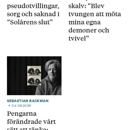
pseudotvillingar,
skalv: “Blev
sorg och saknad i
tvungen att möta
“Solårens slut”
mina egna
demoner och
tvivel”
SEBASTIAN BACKMAN
04.08.2026
Pengarna
förändrade vårt
sätt att tänka: