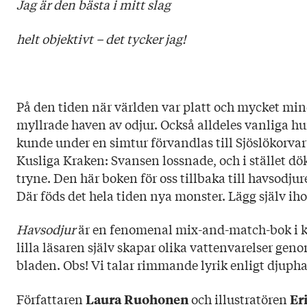
Jag är den bästa i mitt slag
helt objektivt – det tycker jag!
På den tiden när världen var platt och mycket min
myllrade haven av odjur. Också alldeles vanliga hu
kunde under en simtur förvandlas till Sjöslökorvar e
Kusliga Kraken: Svansen lossnade, och i stället dök
tryne. Den här boken för oss tillbaka till havsodjur
Där föds det hela tiden nya monster. Lägg själv iho
Havsodjur
är en fenomenal mix-and-match-bok i k
lilla läsaren själv skapar olika vattenvarelser gen
bladen. Obs! Vi talar rimmande lyrik enligt djup
Författaren
och illustratören
Laura Ruohonen
Er