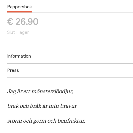
Pappersbok
€
26.90
Slut I lager
Information
Press
ISBN: 9789523332751
Utgivningsår: 2019
Ladda ned högupplöst omslag och pressbilder här!
Titel: Havsodjur
Jag är ett mönstersjöodjur,
Språk: Svenska
Sidantal: 220
brak och bråk är min bravur
Format: Kartonnage
storm och gorm och benfraktur.
Illustratör: Erika Kallasmaa