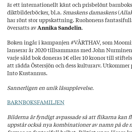
är ett internationellt känt och prisbelönt barnbok
diktbilderböcker, bl.a.
Smaskens damaskens
(
Alla
har rönt stor uppskattning. Ruohonens fantasifull
översatts av
.
Annika Sandelin
Boken ingår i kampanjen #VÅRTHAV, som Moomin
lanserar år 2020 tillsammans med John Nurminens 
varje såld bok doneras 1€ eller 10 kronor till stiftel
att rädda Östersjön och dess kulturarv. Utkommer 
Into Kustannus.
Sannerligen en unik läsupplevelse.
BARNBOKSFAMILJEN
Bilderna är fyndigt avpassade så att flikarna kan f
uppstår också nya kombinationer av namn på de n
formar en fantasifull helhet. Riktigt unga läsare k