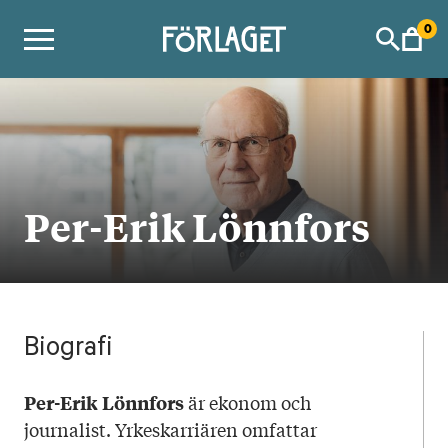
Skip
0
to
content
Per-Erik Lönnfors
Biografi
är ekonom och
Per-Erik Lönnfors
journalist. Yrkeskarriären omfattar