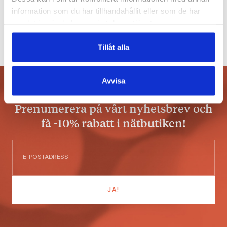
€
31.80
information som du har tillhandahållit eller som de har
samlat in när du har använt deras tjänster.
LÄGG I VARUKORG
Tillåt alla
Avvisa
Prenumerera på vårt nyhetsbrev och
få -10% rabatt i nätbutiken!