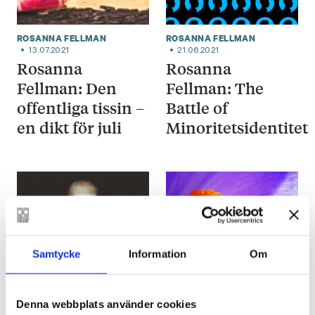
ROSANNA FELLMAN
ROSANNA FELLMAN
13.07.2021
21.06.2021
Rosanna
Rosanna
Fellman: Den
Fellman: The
offentliga tissin –
Battle of
en dikt för juli
Minoritetsidentitet
Samtycke
Information
Om
ROSANNA FELLMAN
ROSANNA FELLMAN
22.05.2021
19.04.2021
Denna webbplats använder cookies
Rosanna
Rosanna