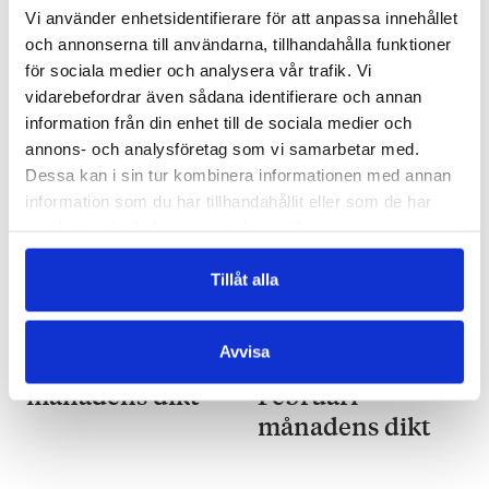
Fellman: Maj –
Fellman: April –
Vi använder enhetsidentifierare för att anpassa innehållet
och annonserna till användarna, tillhandahålla funktioner
månadens dikt
månadens dikt
för sociala medier och analysera vår trafik. Vi
vidarebefordrar även sådana identifierare och annan
information från din enhet till de sociala medier och
annons- och analysföretag som vi samarbetar med.
Dessa kan i sin tur kombinera informationen med annan
information som du har tillhandahållit eller som de har
samlat in när du har använt deras tjänster.
Tillåt alla
ROSANNA FELLMAN
ROSANNA FELLMAN
13.03.2021
14.02.2021
Rosanna
Rosanna
Avvisa
Fellman: Mars –
Fellman:
månadens dikt
Februari –
månadens dikt