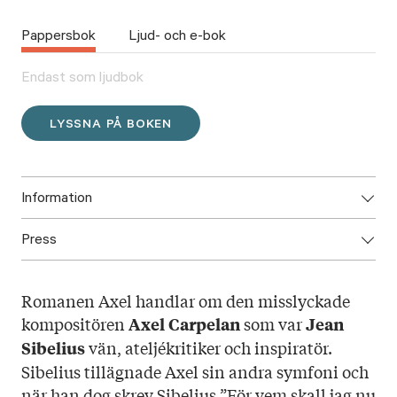
Pappersbok
Ljud- och e-bok
Endast som ljudbok
LYSSNA PÅ BOKEN
Information
Press
ISBN: 978-952-333-410-6
Utgivningsår: 2021
Ladda ned högupplöst omslag här!
Titel: Axel
Romanen Axel handlar om den misslyckade
Språk: Svenska
kompositören
som var
Axel Carpelan
Jean
Sidantal:
vän, ateljékritiker och inspiratör.
Sibelius
Format: Ljudbok
Sibelius tillägnade Axel sin andra symfoni och
Omslag: Linn Henrichson
när han dog skrev Sibelius ”För vem skall jag nu