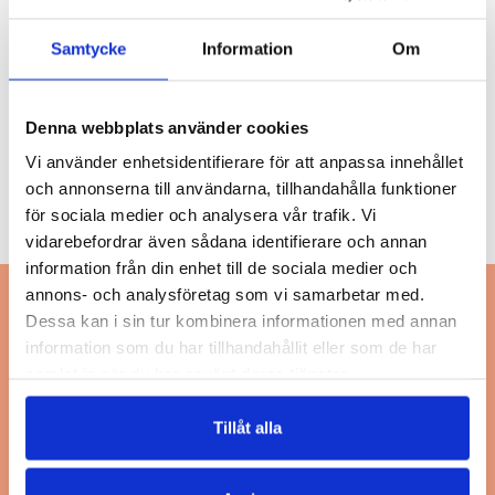
Den här ljudboken har producerats med
Samtycke
Information
Om
understöd av Svenska kulturfonden, SLS,
SFV, och Lisi Wahls stiftelse.
Denna webbplats använder cookies
Vi använder enhetsidentifierare för att anpassa innehållet
och annonserna till användarna, tillhandahålla funktioner
för sociala medier och analysera vår trafik. Vi
vidarebefordrar även sådana identifierare och annan
information från din enhet till de sociala medier och
annons- och analysföretag som vi samarbetar med.
Dessa kan i sin tur kombinera informationen med annan
information som du har tillhandahållit eller som de har
samlat in när du har använt deras tjänster.
Tillåt alla