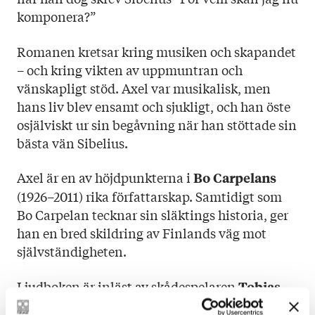
komponera?”
Romanen kretsar kring musiken och skapandet
– och kring vikten av uppmuntran och
vänskapligt stöd. Axel var musikalisk, men
hans liv blev ensamt och sjukligt, och han öste
osjälviskt ur sin begåvning när han stöttade sin
bästa vän Sibelius.
Axel är en av höjdpunkterna i
Bo Carpelans
(1926–2011) rika författarskap. Samtidigt som
Bo Carpelan tecknar sin släktings historia, ger
han en bred skildring av Finlands väg mot
självständigheten.
Ljudboken är inläst av skådespelaren
Tobias
.
Zilliacus