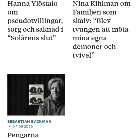
Hanna Ylöstalo
Nina Kihlman om
om
Familjen som
pseudotvillingar,
skalv: “Blev
sorg och saknad i
tvungen att möta
“Solårens slut”
mina egna
demoner och
tvivel”
SEBASTIAN BACKMAN
04.08.2026
Pengarna