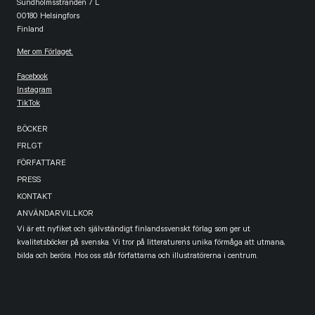
Sundholmsstranden 7 L
00180 Helsingfors
Finland
Mer om Förlaget.
Facebook
Instagram
TikTok
BÖCKER
FRLGT
FÖRFATTARE
PRESS
KONTAKT
ANVÄNDARVILLKOR
Vi är ett nyfiket och självständigt finlandssvenskt förlag som ger ut
kvalitetsböcker på svenska. Vi tror på litteraturens unika förmåga att utmana,
bilda och beröra. Hos oss står författarna och illustratörerna i centrum.