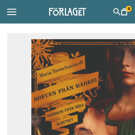
Skip
0
to
content