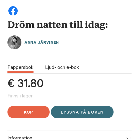
Dröm natten till idag:
ANNA JÄRVINEN
Pappersbok
Ljud- och e-bok
€
31.80
Finns i lager
KÖP
LYSSNA PÅ BOKEN
Information