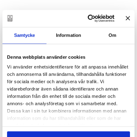
SVENSKA YLE
Starkast är romanen när den är rakt på sak, och
då gör det ont. När Järvinen är som bäst fångar
Samtycke
Information
Om
hon känslor, tankar och insikter i enkla
formuleringar.
Denna webbplats använder cookies
HUFVUDSTADSBLADET
Vi använder enhetsidentifierare för att anpassa innehållet
och annonserna till användarna, tillhandahålla funktioner
En mörk och vacker uppgörelse med livet.
för sociala medier och analysera vår trafik. Vi
vidarebefordrar även sådana identifierare och annan
ÖSTERBOTTENS TIDNING
information från din enhet till de sociala medier och
annons- och analysföretag som vi samarbetar med.
Dessa kan i sin tur kombinera informationen med annan
information som du har tillhandahållit eller som de har
samlat in när du har använt deras tjänster.