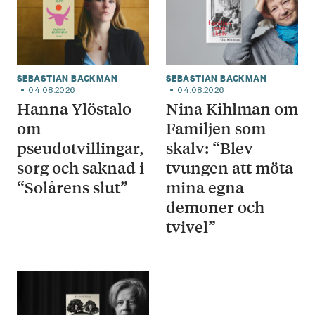
SEBASTIAN BACKMAN
SEBASTIAN BACKMAN
04.08.2026
04.08.2026
Hanna Ylöstalo
Nina Kihlman om
om
Familjen som
pseudotvillingar,
skalv: “Blev
sorg och saknad i
tvungen att möta
“Solårens slut”
mina egna
demoner och
tvivel”