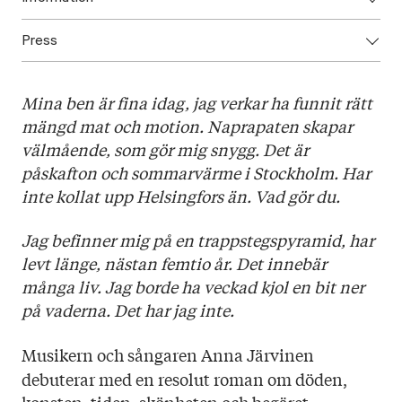
Press
ISBN: 9789523332942
Utgivningsår: 2020
Ladda ned högupplöst omslag här!
Titel: Dröm natten till idag:
Mina ben är fina idag, jag verkar ha funnit rätt
Språk: Svenska
mängd mat och motion. Naprapaten skapar
Sidantal: 160
välmående, som gör mig snygg. Det är
Format: Kartonnage
påskafton och sommarvärme i Stockholm. Har
Omslag: Johanna Bruun
inte kollat upp Helsingfors än. Vad gör du.
Jag befinner mig på en trappstegspyramid, har
levt länge, nästan femtio år. Det innebär
många liv. Jag borde ha veckad kjol en bit ner
på vaderna. Det har jag inte.
Musikern och sångaren Anna Järvinen
debuterar med en resolut roman om döden,
konsten, tiden, skönheten och begäret.