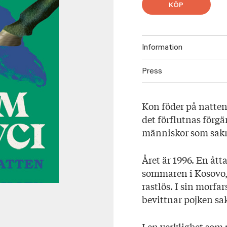
KÖP
Information
Press
ISBN: 97895233368
Utgivningsår: 2026
Ladda ner omslag här.
Titel: Kon föder på 
Kon föder på natten
Språk: Svenska
det förflutnas förg
Sidantal: 290
människor som sakna
Format: Inbunden
Omslag: Piia Aho & Mi
Året är 1996. En ått
sommaren i Kosovo,
rastlös. I sin morf
bevittnar pojken sak
I en verklighet som 