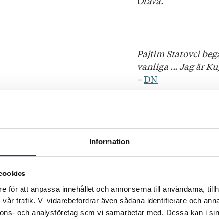
Otava.
Pajtim Statovci begå
vanliga … Jag är Ku
–
DN
Pajtim Statovci är 
litteratur i Nobelpr
–
Åbo Underrättelse
Information
5/5 – briljant:
…Misär
stundtals surrealist
cookies
Ulrika Enckell. Den
e för att anpassa innehållet och annonserna till användarna, tillh
liknelser framhäver
vår trafik. Vi vidarebefordrar även sådana identifierare och anna
outplånlig litteratur
nnons- och analysföretag som vi samarbetar med. Dessa kan i sin