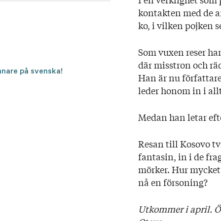
kontakten med de an
ko, i vilken pojken 
Som vuxen reser han
där misstron och rä
nnare på svenska!
Han är nu författare
leder honom in i all
Medan han letar efter
Resan till Kosovo t
fantasin, in i de 
mörker. Hur mycket
nå en försoning?
Utkommer i april. Ö