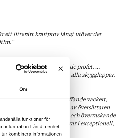
r ett litterärt kraftprov långt utöver det
jtim.”
tröstlöshetens mest bländande profet. …
isklass med en blick bortom alla skygglappar.
r
Om
en tecknas med ett förbluffande vackert,
iskt språk, tonsäkert fångat av översättaren
 frenetiska, laddade prosan och överraskande
andahålla funktioner för
 en mörk humor och resulterar i exceptionell,
n information från din enhet
.
 tur kombinera informationen