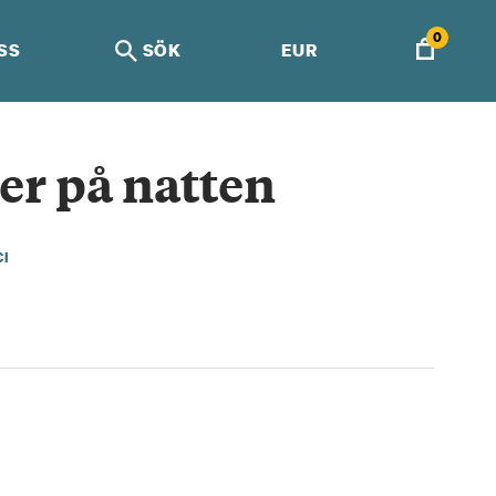
0
SS
SÖK
EUR
er på natten
CI