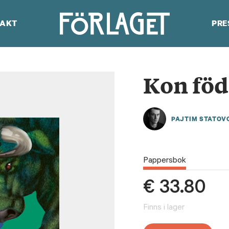
AKT
PRE
Kon föd
PAJTIM STATOV
Pappersbok
€
33.80
Finns i lager