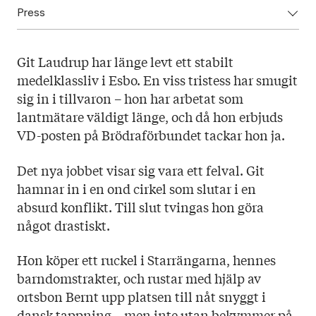
Press
ISBN: 9789523335516
Utgivningsår: 2023
Ladda ned högupplöst omslag här!
Titel: Rågången
Git Laudrup har länge levt ett stabilt
Språk: Svenska
medelklassliv i Esbo. En viss tristess har smugit
Sidantal: 280
sig in i tillvaron – hon har arbetat som
Format: Inbunden
lantmätare väldigt länge, och då hon erbjuds
Omslag: Sanna Mander
VD-posten på Brödraförbundet tackar hon ja.
Det nya jobbet visar sig vara ett felval. Git
hamnar in i en ond cirkel som slutar i en
absurd konflikt. Till slut tvingas hon göra
något drastiskt.
Hon köper ett ruckel i Starrängarna, hennes
barndomstrakter, och rustar med hjälp av
ortsbon Bernt upp platsen till nåt snyggt i
dansk tappning – men inte utan bekymmer på