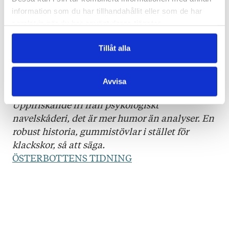
som hade kunnat bli rom-com eller spänning,
information som du har tillhandahållit eller som de har
men blir livet.
samlat in när du har använt deras tjänster.
HUFVUDSTADSBLADET
Tillåt alla
Ringar in den avfolkade landsbygdens
existentiella sårbarhet.
ÅBO UNDERRÄTTELSER
Avvisa
Uppfriskande fri från psykologiskt
navelskåderi, det är mer humor än analyser. En
robust historia, gummistövlar i stället för
klackskor, så att säga.
ÖSTERBOTTENS TIDNING