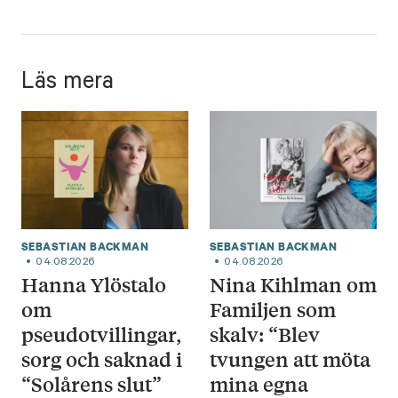
Läs mera
SEBASTIAN BACKMAN
SEBASTIAN BACKMAN
04.08.2026
04.08.2026
Hanna Ylöstalo
Nina Kihlman om
om
Familjen som
pseudotvillingar,
skalv: “Blev
sorg och saknad i
tvungen att möta
“Solårens slut”
mina egna