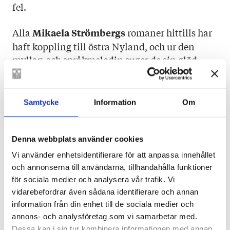
fel.
Alla
romaner hittills har
Mikaela Strömbergs
haft koppling till östra Nyland, och ur den
myllan och språkmelodin suger de sin glöd.
Det är en berättelse som lika mycket handlar
om vattenskadade och genommögliga hus som
Samtycke
Information
Om
om människors utanförskap och ensamhet. Om
besvikelser och själsliga bankrutter. Om
behovet av att återvända till marker där barn
Denna webbplats använder cookies
man lekt för att läka. Om hemligheter och
Vi använder enhetsidentifierare för att anpassa innehållet
hemkomst.
och annonserna till användarna, tillhandahålla funktioner
SVENSKA YLE
för sociala medier och analysera vår trafik. Vi
vidarebefordrar även sådana identifierare och annan
Den fiktiva östnyländska orten Starrängarna är
information från din enhet till de sociala medier och
huvudpersonen i Mikaela Strömbergs roman
annons- och analysföretag som vi samarbetar med.
Dessa kan i sin tur kombinera informationen med annan