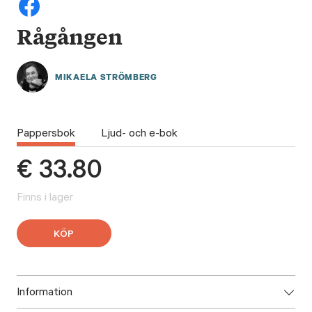
Rågången
MIKAELA STRÖMBERG
Pappersbok
Ljud- och e-bok
€
33.80
Finns i lager
KÖP
Information