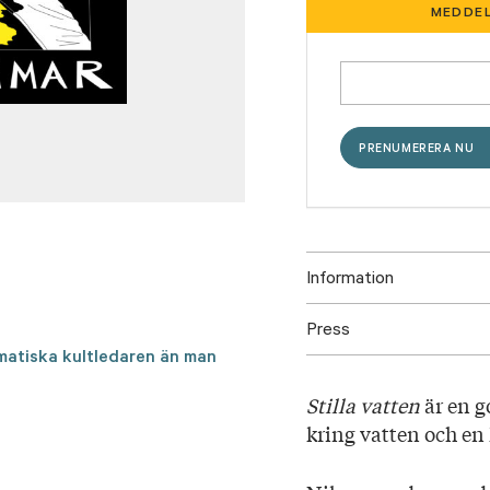
MEDDEL
Information
Press
ISBN: 978952333718
ismatiska kultledaren än man
Utgivningsår: 2026
Titel: Stilla vatten
Stilla vatten
är en g
Språk: Svenska
kring vatten och en
Sidantal: 250
Format: Kartonnage