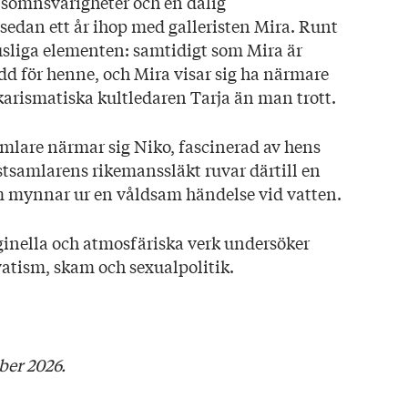
 sömnsvårigheter och en dålig
ar
edan ett år ihop med galleristen Mira. Runt
usliga elementen: samtidigt som Mira är
dd för henne, och Mira visar sig ha närmare
 karismatiska kultledaren Tarja än man trott.
lare närmar sig Niko, fascinerad av hens
stsamlarens rikemanssläkt ruvar därtill en
 mynnar ur en våldsam händelse vid vatten.
inella och atmosfäriska verk undersöker
vatism, skam och sexualpolitik.
er 2026.