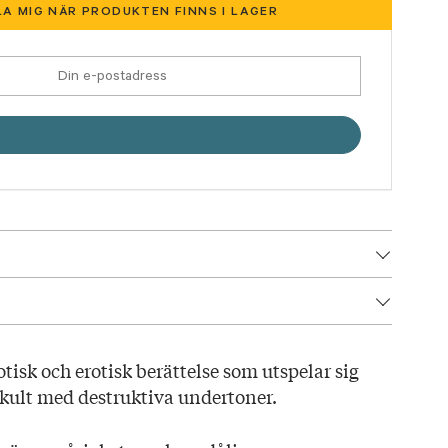
A MIG NÄR PRODUKTEN FINNS I LAGER
3
otisk och erotisk berättelse som utspelar sig
 kult med destruktiva undertoner.