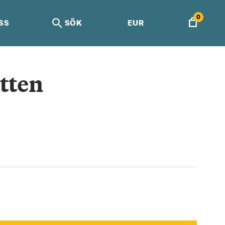
0
SS
SÖK
EUR
atten