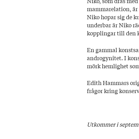
Niko, som dras med
Omslag: Edith Hamm
mammarelation, är s
Niko hopar sig de k
underbar är Niko rä
kopplingar till den
En gammal konstsam
androgynitet. I kon
mörk hemlighet som
Edith Hammars orig
frågor kring konser
Utkommer i septemb