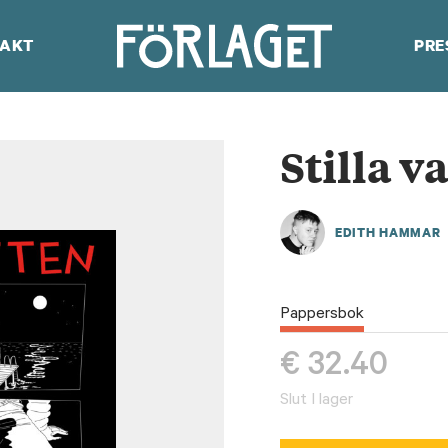
AKT
PRE
Stilla v
EDITH HAMMAR
Pappersbok
€
32.40
Slut I lager