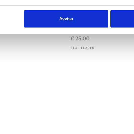
Avvisa
MAR
EDITH HAMMAR
affisch
Homo Line – t-skjorta
€
25.00
R
SLUT I LAGER