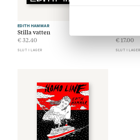
EDITH HAMMAR
EDITH HAM
Stilla vatten
Portal – 
€
32.40
€
17.00
SLUT I LAGER
SLUT I LAGE