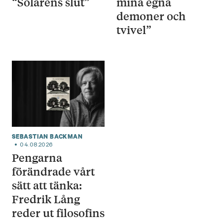
“Solårens slut”
mina egna
demoner och
tvivel”
SEBASTIAN BACKMAN
04.08.2026
Pengarna
förändrade vårt
sätt att tänka:
Fredrik Lång
reder ut filosofins