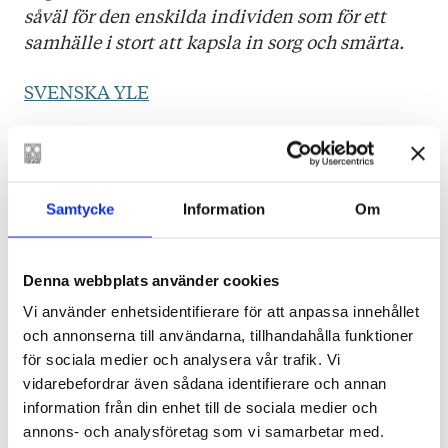
såväl för den enskilda individen som för ett
samhälle i stort att kapsla in sorg och smärta.
SVENSKA YLE
Nordisk litteraturs största flickskildrare
kommer nu med en roman där en manlig
karaktär står i centrum.
Samtycke
Information
Om
HUFVUDSTADSBLADET
Denna webbplats använder cookies
Det är som om Fagerholm förkroppsligar ett
Vi använder enhetsidentifierare för att anpassa innehållet
typiskt samhälle i sitt sätt att skriva denna bok
och annonserna till användarna, tillhandahålla funktioner
– och hon gör det djävulskt skickligt.
för sociala medier och analysera vår trafik. Vi
EXPRESSEN
vidarebefordrar även sådana identifierare och annan
information från din enhet till de sociala medier och
Monika Fagerholm har för alltid skrivit in sig i
annons- och analysföretag som vi samarbetar med.
den konkreta småstaden, men stannar inte där.