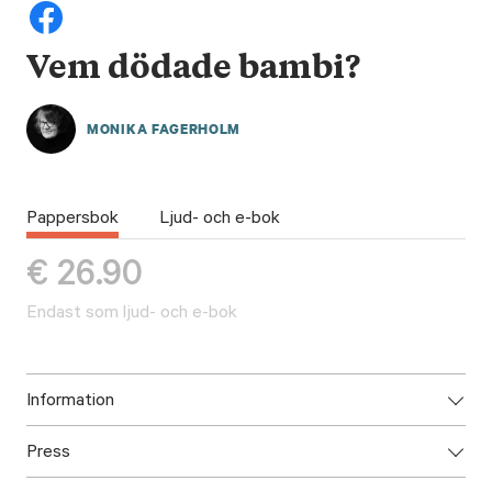
Vem dödade bambi?
MONIKA FAGERHOLM
Pappersbok
Ljud- och e-bok
€
26.90
Endast som ljud- och e-bok
Information
Press
ISBN: 978-952-333-381-9
Utgivningsår: 2019