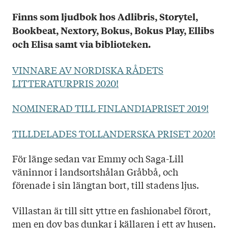
Ladda ned högupplöst omslag här!
Titel: Vem dödade bambi?
Finns som ljudbok hos Adlibris, Storytel,
Språk: Svenska
Bookbeat, Nextory, Bokus, Bokus Play, Ellibs
Sidantal: 218
och Elisa samt via biblioteken.
Format: Häftad
Omslag: Christina Lax / Helen Korpak
VINNARE AV NORDISKA RÅDETS
LITTERATURPRIS 2020!
NOMINERAD TILL FINLANDIAPRISET 2019!
TILLDELADES TOLLANDERSKA PRISET 2020!
För länge sedan var Emmy och Saga-Lill
väninnor i landsortshålan Gråbbå, och
förenade i sin längtan bort, till stadens ljus.
Villastan är till sitt yttre en fashionabel förort,
men en dov bas dunkar i källaren i ett av husen.