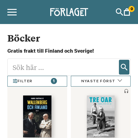
Skip
0
to
content
Böcker
Gratis frakt till Finland och Sverige!
1
NYASTE FÖRST
FILTER