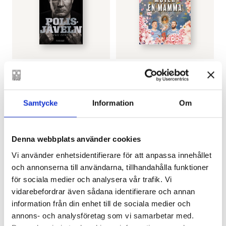
JEANETTE BJÖRKQVIST
KAJ KORKEA-AHO
Polisjäveln
Hur man möter en
mamma
€
31.80
€
33.80
Samtycke
Information
Om
LÄGG I VARUKORG
LÄGG I VARUKORG
Denna webbplats använder cookies
Vi använder enhetsidentifierare för att anpassa innehållet
och annonserna till användarna, tillhandahålla funktioner
för sociala medier och analysera vår trafik. Vi
vidarebefordrar även sådana identifierare och annan
information från din enhet till de sociala medier och
annons- och analysföretag som vi samarbetar med.