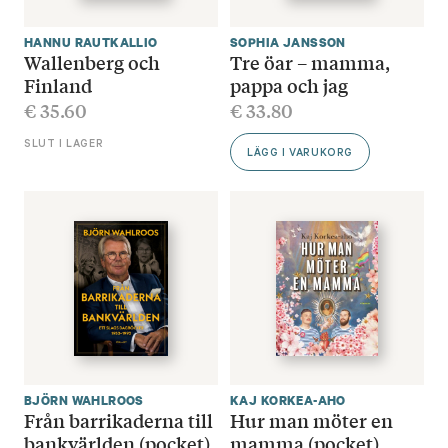
HANNU RAUTKALLIO
SOPHIA JANSSON
Wallenberg och
Tre öar – mamma,
Finland
pappa och jag
€
35.60
€
33.80
SLUT I LAGER
LÄGG I VARUKORG
BJÖRN WAHLROOS
KAJ KORKEA-AHO
Från barrikaderna till
Hur man möter en
bankvärlden (pocket)
mamma (pocket)