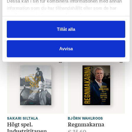
Dessa kan i sin tur kombinera informationen med annan
information som du har tillhandahållit eller som de har
STAFFAN BRUUN
GEORG HENRIK VON WRIGHT
samlat in när du har använt deras tjänster.
Finlands dyraste
Myten om framsteget
advokat
€
29.40
Tillåt alla
€
33.80
LÄGG I VARUKORG
LÄGG I VARUKORG
Avvisa
SAKARI SILTALA
BJÖRN WAHLROOS
Högt spel.
Regnmakarna
Industrititanen
€
35.60