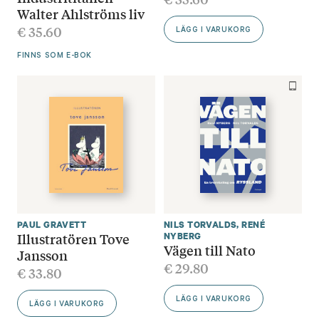
Walter Ahlströms liv
€
35.60
LÄGG I VARUKORG
FINNS SOM E-BOK
PAUL GRAVETT
NILS TORVALDS
,
RENÉ
Illustratören Tove
NYBERG
Vägen till Nato
Jansson
€
29.80
€
33.80
LÄGG I VARUKORG
LÄGG I VARUKORG