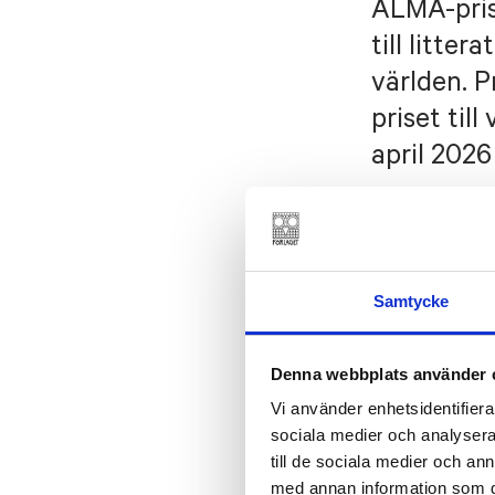
ALMA-prise
till litte
världen. 
priset till
april 2026
Samtycke
Denna webbplats använder 
Vi använder enhetsidentifierar
sociala medier och analysera 
till de sociala medier och a
MIMI ÅKESSON
,
L
med annan information som du 
BONDESTAM