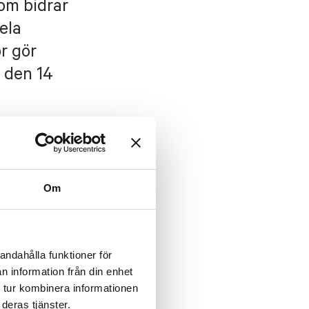
som bidrar
ela
r gör
s den 14
Om
andahålla funktioner för
n information från din enhet
 tur kombinera informationen
 GRAN
,
SANNA
deras tjänster.
ER