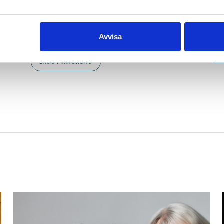
Chop Chop
Dikt
JENNY LUCANDER
€
25.40
Trädet under
öro
jorden
€
25
LÄGG I VARUKORG
Avvisa
€
27.80
RG
LÄ
LÄGG I VARUKORG