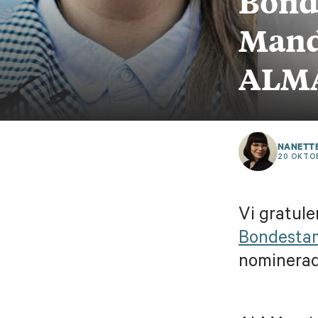
Bond
Mand
ALMA
NANETT
20 OKTOB
Vi gratule
Bondesta
nominerad