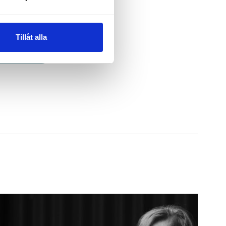
er för små
n
.20
Tillåt alla
GG I VARUKORG