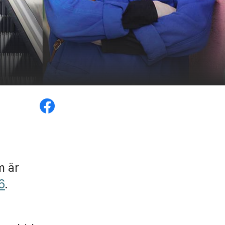
 är
6
.