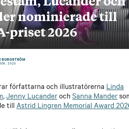
estam, Lucander och
er nominierade till
-priset 2026
E BORGSTRÖM
ER, 2025
rar författarna och illustratörerna
Linda
m
,
Jenny Lucander
och
Sanna Mander
som
e till
Astrid Lingren Memorial Award 202