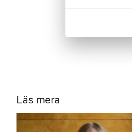
Kom vinden!
€
25.80
LÄGG I VARUKO
Läs mera