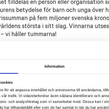
t tilldelas en person eller organisation 
raturens betydelse för barn och unga över h
Prissumman på fem miljoner svenska krono
 världens största i sitt slag. Vinnarna utse
 – vi håller tummarna!
Information
cookies
e för att anpassa innehållet och annonserna till användarna, tillh
vår trafik. Vi vidarebefordrar även sådana identifierare och anna
nnons- och analysföretag som vi samarbetar med. Dessa kan i sin
INDA
KRISTINA
LINDA BONDESTAM
NINA
har tillhandahållit eller som de har samlat in när du har använt 
SIGUNSDOTTER
,
MAND