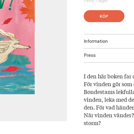
Finns i lager
KÖP
Information
Press
ISBN: 97895233366
Utgivningsår: 2025
Ladda ner bilder här
Titel: Kom vinden!
I den här boken far o
Språk: Svenska
För vinden gör som 
Sidantal: 32
Bondestams lekfulla 
Format: Kartonnage
vinden, leka med den
Illustratör: Linda B
den. För vad händer 
När vinden vänder? E
storm?