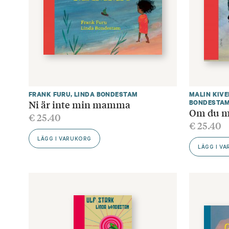
FRANK FURU
,
LINDA BONDESTAM
MALIN KIVE
Ni är inte min mamma
BONDESTA
Om du mö
€
25.40
€
25.40
LÄGG I VARUKORG
LÄGG I V