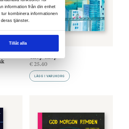
n information från din enhet
 tur kombinera informationen
deras tjänster.
Tillåt alla
RUP
,
LINDA
LINDA BONDESTAM
Chop Chop
sk
€
25.40
LÄGG I VARUKORG