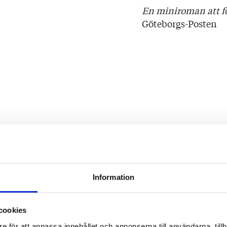
En miniroman att för
Göteborgs-Posten
Information
cookies
e för att anpassa innehållet och annonserna till användarna, tillh