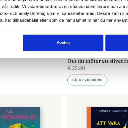
vår trafik. Vi vidarebefordrar även sådana identifierare och anna
nnons- och analysföretag som vi samarbetar med. Dessa kan i sin
har tillhandahållit eller som de har samlat in när du har använt 
Avvisa
SON
,
LINDA BONDESTAM
MALIN KIVELÄ
,
MARTIN GLAZ SE
la andra
BONDESTAM
Om du möter en silverfi
€
25.80
R
LÄGG I VARUKORG