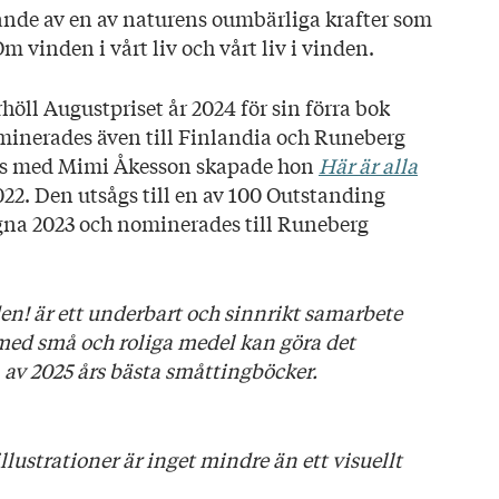
skande av en av naturens oumbärliga krafter som
Om vinden i vårt liv och vårt liv i vinden.
öll Augustpriset år 2024 för sin förra bok
minerades även till Finlandia och Runeberg
ns med Mimi Åkesson skapade hon
Här är alla
2. Den utsågs till en av 100 Outstanding
gna 2023 och nominerades till Runeberg
n! är ett underbart och sinnrikt samarbete
med små och roliga medel kan göra det
 av 2025 års bästa småttingböcker.
ustrationer är inget mindre än ett visuellt