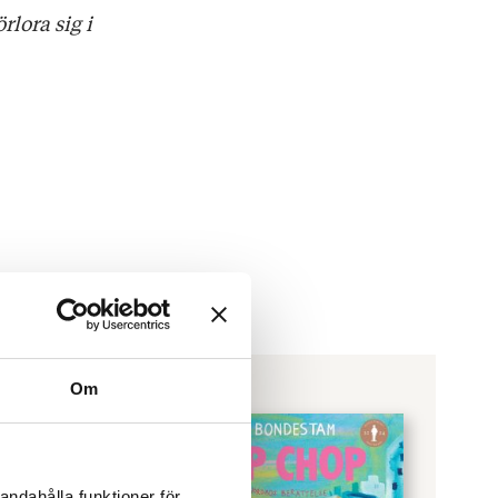
lora sig i
Om
andahålla funktioner för