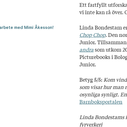
Ett fartfyllt utfor
vi inte kan rå över. 
Linda Bondestam erh
arbete med Mimi Åkesson!
Chop Chop
. Den no
Junior. Tillsamma
andra
som utkom 202
Picturebooks i Bolo
Junior.
Betyg 5/5:
Kom vinde
som visar hur man 
osynliga synligt. En
Barnboksportalen
Linda Bondestams ill
fyrverkeri