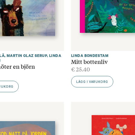
LÄ
,
MARTIN GLAZ SERUP
,
LINDA
LINDA BONDESTAM
Mitt bottenliv
M
ter en björn
€
25.40
LÄGG I VARUKORG
ARUKORG