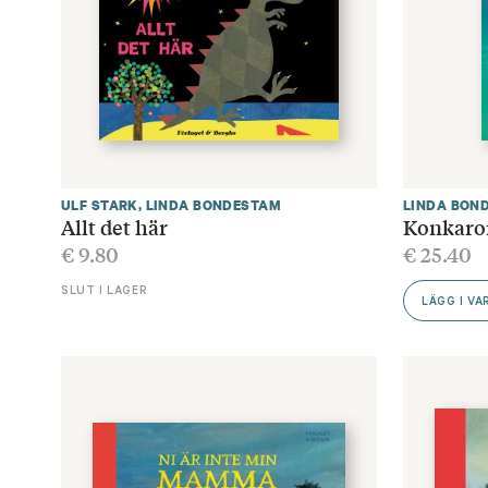
ULF STARK
,
LINDA BONDESTAM
LINDA BON
Allt det här
Konkaro
€
9.80
€
25.40
SLUT I LAGER
LÄGG I V