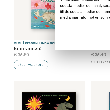
sociala medier och analysera 
till de sociala medier och a
med annan information som du 
MIMI ÅKESSON
,
LINDA BONDESTAM
MIMI ÅKES
Kom vinden!
Här är al
€
25.80
€
25.40
SLUT I LAGE
LÄGG I VARUKORG