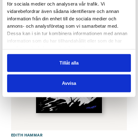
för sociala medier och analysera vår trafik. Vi
SLUT I LAGER
vidarebefordrar även sådana identifierare och annan
information från din enhet till de sociala medier och
annons- och analysföretag som vi samarbetar med.
Dessa kan i sin tur kombinera informationen med annan
information som du har tillhandahållit eller som de har
samlat in när du har använt deras tjänster.
Tillåt alla
Avvisa
EDITH HAMMAR