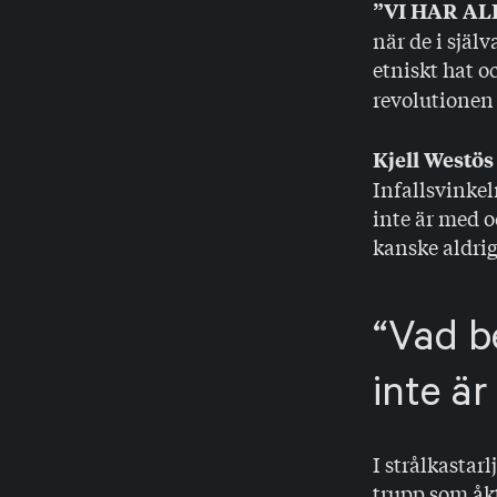
”VI HAR A
när de i själv
etniskt hat o
revolutionen 
Kjell Westös
Infallsvinkel
inte är med o
kanske aldrig
Vad b
inte ä
I strålkastar
trupp som åkt