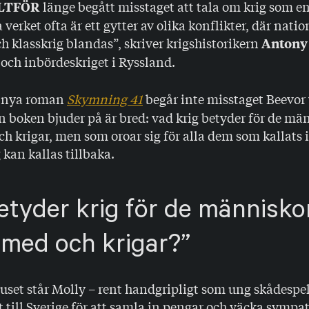
länge begått misstaget att tala om krig som e
LLTFÖR
a verket ofta är ett gytter av olika konflikter, där nati
ch klasskrig blandas”, skriver krigshistorikern
Antony
och inbördeskriget i Ryssland.
nya roman
Skymning 41
begår inte misstaget Beevor 
n boken bjuder på är bred: vad krig betyder för de m
ch krigar, men som oroar sig för alla dem som kallats 
 kan kallas tillbaka.
etyder krig för de människ
r med och krigar?
ljuset står Molly – rent handgripligt som ung skådespel
 till Sverige för att samla in pengar och väcka sympat