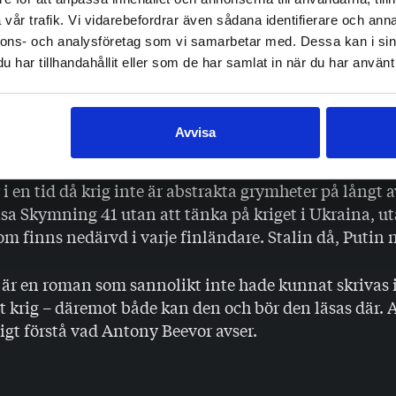
lt av betydelse. Skådespelaren som ena dagen var full av
vår trafik. Vi vidarebefordrar även sådana identifierare och anna
lighet ligger nästa kväll och gråter i bottenlös förtviv
nnons- och analysföretag som vi samarbetar med. Dessa kan i sin
änning mellan sina karaktärer, mellan dem och den vä
har tillhandahållit eller som de har samlat in när du har använt 
 i som samtidigt är både vacker och grym – som den r
är bomberna kreverar och staden börjar brinna.
Avvisa
är en roman som en gång kanske får plats bredvid
Vä
klassiker – så imponerande är den. Den får en s
mmers
r i en tid då krig inte är abstrakta grymheter på långt 
läsa Skymning 41 utan att tänka på kriget i Ukraina, u
m finns nedärvd i varje finländare. Stalin då, Putin 
är en roman som sannolikt inte hade kunnat skrivas i
t krig – däremot både kan den och bör den läsas där. A
igt förstå vad Antony Beevor avser.