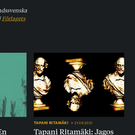
andssvenska
i
Förlagets
TAPANI RITAMÄKI
21.06.2021
En
Tapani Ritamäki: Jagos