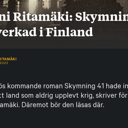
ni Ritamäki: Skymnin
lverkad i Finland
RITAMÄKI
 2023
tös kommande roman Skymning 41 hade i
ett land som aldrig upplevt krig, skriver fö
amäki. Däremot bör den läsas där.