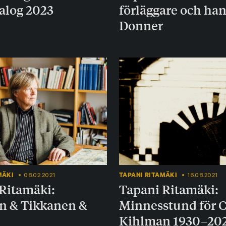
alog 2023
förläggare och ha
Donner
MÄKI
TAPANI RITAMÄKI
08.02.2021
16.08.2021
Ritamäki:
Tapani Ritamäki:
n & Tikkanen &
Minnesstund för C
Kihlman 1930–20