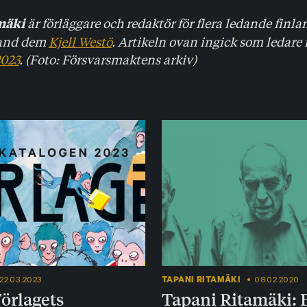
är förläggare och redaktör för flera ledande finl
mäki
bland dem
Kjell Westö
. Artikeln ovan ingick som ledare 
2023
. (Foto: Försvarsmaktens arkiv)
TAPANI RITAMÄKI
22.03.2023
08.02.2020
Förlagets
Tapani Ritamäki: 