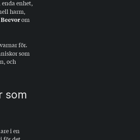
n enda enhet,
onell harm,
om
 Beevor
varnar för.
änniskor som
in, och
or som
are i en
i för det