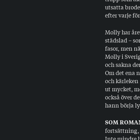
utsatta brode
efter varje fö
Molly har åre
städslad – so
fasor, men nä
Molly i Sverig
och sakna de
Om det ena na
och kärleken i
ut mycket, me
också över d
hann börja l
SOM ROMA
fortsättning,
Inte mindre h