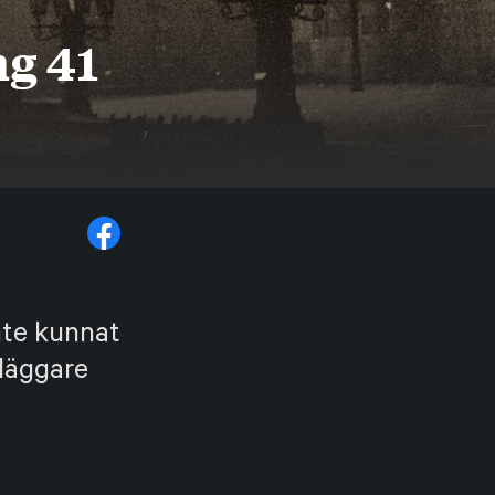
g 41
nte kunnat
rläggare