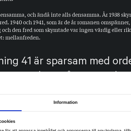
densamma, och ändå inte alls densamma. År 1938 skym
fred. 1940 och 1941, som är de år romanen omspänner,
g och den fred som skymtade var ingen värdig eller rikt
: mellanfreden.
ing 41 är sparsam med ord
a uttryckas måste utrycka
Information
är sparsam med orden. Det som ska uttryckas måste 
a sekund kan det vara för sent. Karaktärerna skildras i
cookies
et möte mellan människor är här likgiltigt, varje gest ä
e för att anpassa innehållet och annonserna till användarna, tillh