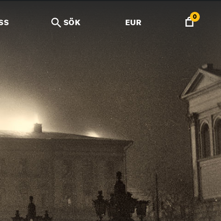
0
SS
SÖK
EUR