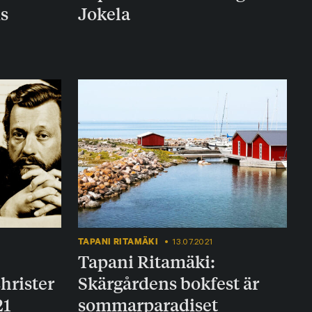
ns
Jokela
TAPANI RITAMÄKI
13.07.2021
Tapani Ritamäki:
hrister
Skärgårdens bokfest är
21
sommarparadiset