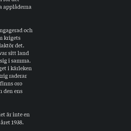
ra applåderna
engagerad och
m krigets
aktör det.
var sitt land
 sig i samma.
get i kärleken
krig raderar
finns oro
n den ens
t är inte en
året 1938.