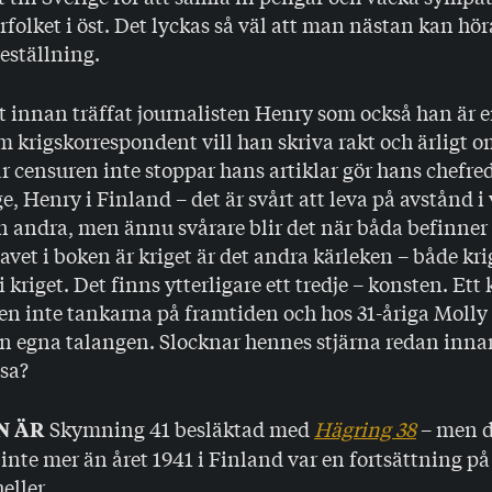
rfolket i öst. Det lyckas så väl att man nästan kan hö
reställning.
t innan träffat journalisten Henry som också han är 
m krigskorrespondent vill han skriva rakt och ärligt o
r censuren inte stoppar hans artiklar gör hans chefred
e, Henry i Finland – det är svårt att leva på avstånd i 
n andra, men ännu svårare blir det när båda befinner
vet i boken är kriget är det andra kärleken – både kri
 kriget. Det finns ytterligare ett tredje – konsten. Ett 
n inte tankarna på framtiden och hos 31-åriga Molly 
en egna talangen. Slocknar hennes stjärna redan inna
ysa?
Skymning 41 besläktad med
Hägring 38
– men de
N ÄR
 inte mer än året 1941 i Finland var en fortsättning på 
eller.