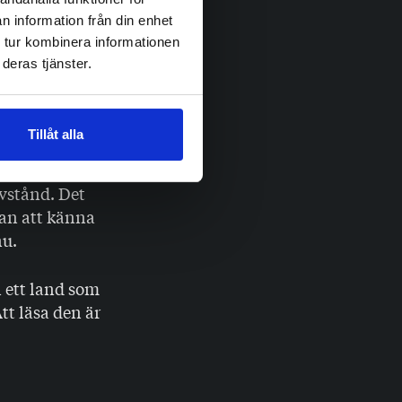
 sig själv
n information från din enhet
lan. Westö har
 tur kombinera informationen
rld de
deras tjänster.
ödfärgade
Tillåt alla
inö Linnas
äregen kraft
avstånd. Det
tan att känna
nu.
 ett land som
tt läsa den är