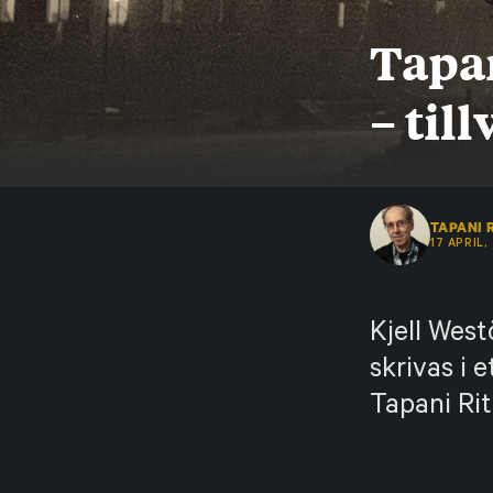
Tapa
– til
TAPANI 
17 APRIL,
Kjell Wes
skrivas i 
Tapani Rit