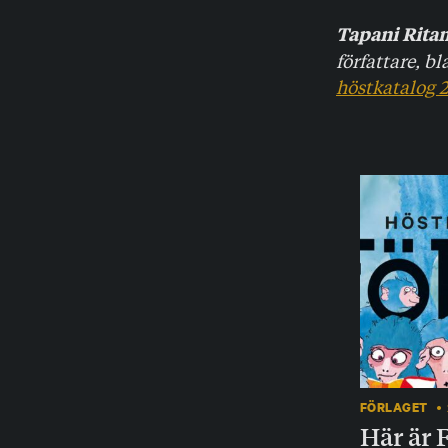
Tapani Rita
författare, 
höstkatalog 
FÖRLAGET
Här är 