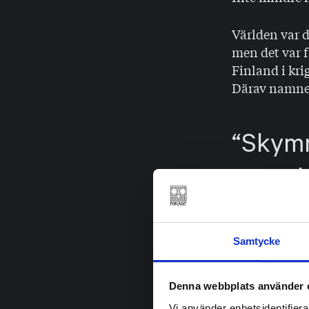
Världen var 
men det var 
Finland i kri
Därav namnet
Skymn
som sk
exakt.
Samtycke
Skymning 41 
exakt, i näst
Denna webbplats använder 
konturer, ing
Vi använder enhetsidentifierar