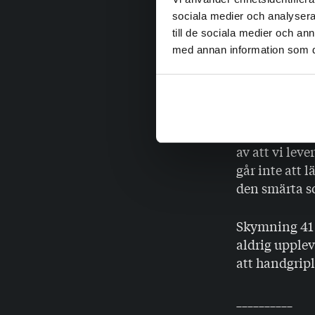
varje ord fyl
sociala medier och analysera 
och sin skick
till de sociala medier och a
skapat en sp
med annan information som du 
tvingas leva
kvällsskyn n
Skymning 41 
och
Jarl He
av att vi leve
går inte att 
den smärta so
Skymning 41 
aldrig upplev
att handgripl
__________