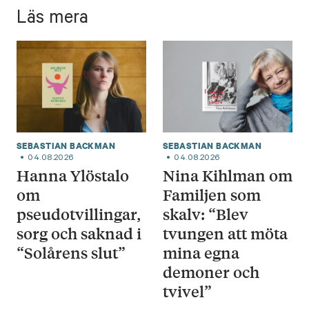
Läs mera
SEBASTIAN BACKMAN
SEBASTIAN BACKMAN
04.08.2026
04.08.2026
Hanna Ylöstalo
Nina Kihlman om
om
Familjen som
pseudotvillingar,
skalv: “Blev
sorg och saknad i
tvungen att möta
“Solårens slut”
mina egna
demoner och
tvivel”