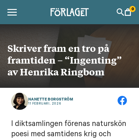
Skip
0
to
content
Skriver fram en tro på
framtiden – “Ingenting”
av Henrika Ringbom
NANETTE BORGSTRÖM
11 FEBRUARI, 2026
I diktsamlingen förenas naturskön
poesi med samtidens krig och