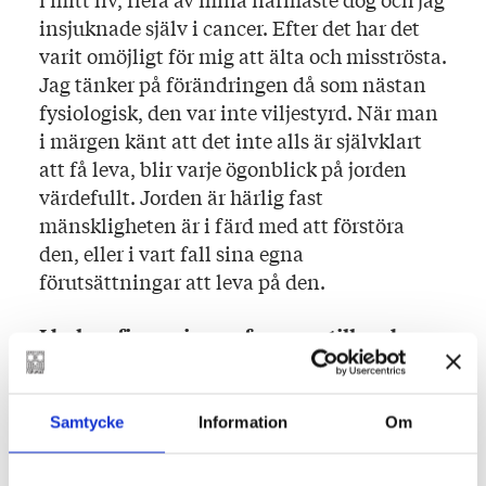
insjuknade själv i cancer. Efter det har det
varit omöjligt för mig att älta och misströsta.
Jag tänker på förändringen då som nästan
fysiologisk, den var inte viljestyrd. När man
i märgen känt att det inte alls är självklart
att få leva, blir varje ögonblick på jorden
värdefullt. Jorden är härlig fast
mänskligheten är i färd med att förstöra
den, eller i vart fall sina egna
förutsättningar att leva på den.
I boken finns vissa referenser till andra
författares texter, hur har du valt dem
eller vad betyder de för dig?
Samtycke
Information
Om
Många av citaten och författarna har följt
mig länge (“Härlig är jorden” sedan