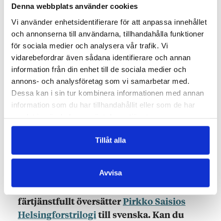
Denna webbplats använder cookies
skoltiden), andra har jag stött på under
skrivandet och de har börjat eka i mig. Det är
Vi använder enhetsidentifierare för att anpassa innehållet
så jag arbetar, lyssnar och samlar på mig
och annonserna till användarna, tillhandahålla funktioner
små bitar och några av dem hittar in i
för sociala medier och analysera vår trafik. Vi
vidarebefordrar även sådana identifierare och annan
dikterna. Där finns formuleringar ur
information från din enhet till de sociala medier och
tidningar, repliker jag snappat upp på stan
annons- och analysföretag som vi samarbetar med.
eller i mina nattliga drömmar, och mycket
Dessa kan i sin tur kombinera informationen med annan
annat. Det handlar också om öppenhet.
information som du har tillhandahållit eller som de har
Språket förbinder oss, orden och uttrycken
samlat in när du har använt deras tjänster.
flyter omkring i och mellan oss, när jag
skriver dikter sätter jag ihop en helhet enligt
Tillåt alla
eget skön för andra att gå in i.
Du är dubbelaktuell i Förlagets
Avvisa
vårutgivning, eftersom du också
färtjänstfullt översätter
Pirkko Saisios
Helsingforstrilogi
till svenska. Kan du