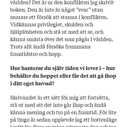
världen? Det är ur den konflikten jag skrivit
boken. Den är inte är något ”svar” utan
snarare ett försök att stanna i konflikten.
Vidkännas privilegiet, skulden och
hjälplösheten och stå ut med att se, och
känna smärta över det som pågår i världen.
Trots allt ändå försöka frammana
framtidstro och hopp.
Hur hanterar du själv tiden vi lever i – hur
behåller du hoppet eller får det att gå ihop
i ditt eget huvud?
Skrivandet är ett sätt för mig att fortsätta,
stå ut med att det inte går ihop och ändå
känna mening och tro på en framtid. För lite
på tjugo år sedan upplevde jag ett bottenläge
i mitt liv, flera av mina närmaste dog och jag