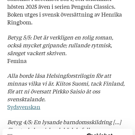
hösten 2025 även i serien Penguin Classics.
Boken utges i svensk översättning av Henrika
Ringbom.
Betyg 5/5: Det är verkligen en rolig roman,
också mycket gripande; rullande rytmisk,
säreget vackert skriven.
Femina
Alla borde läsa Helsingforstrilogin för att
minnas vilka vi är. Kiitos Suomi, tack Finland,
för att ni översatt Pirkko Saisio åt oss
svensktalande.
Sydsvenskan
Betyg 4/5: En lysande barndomsskildring […]
färgstark, komisk och kärleksfull.