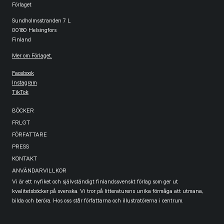
Förlaget
Sundholmsstranden 7 L
00180 Helsingfors
Finland
Mer om Förlaget.
Facebook
Instagram
TikTok
BÖCKER
FRLGT
FÖRFATTARE
PRESS
KONTAKT
ANVÄNDARVILLKOR
Vi är ett nyfiket och självständigt finlandssvenskt förlag som ger ut
kvalitetsböcker på svenska. Vi tror på litteraturens unika förmåga att utmana,
bilda och beröra. Hos oss står författarna och illustratörerna i centrum.