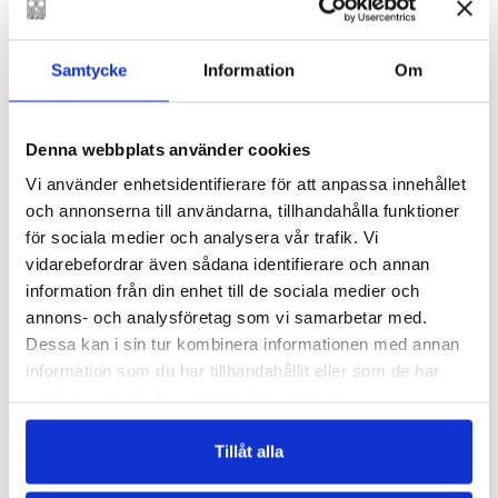
Aftonbladet
P
irkko Saisio kan vara den bästa nu levande
Samtycke
Information
Om
finska författaren. Saisio är nämligen en klok,
djupsinnig, rolig, lärd , gammal och noggrann
människa, och hon är en gudabenådad
Denna webbplats använder cookies
berättare, en verklig mästare att skapa dialog.
Vi använder enhetsidentifierare för att anpassa innehållet
Aamulehti
och annonserna till användarna, tillhandahålla funktioner
för sociala medier och analysera vår trafik. Vi
Ett engelskt omdöme om Saisio lyder: ”Som
vidarebefordrar även sådana identifierare och annan
Annie Ernaux fast rolig”. Det är en
information från din enhet till de sociala medier och
bildungsroman skriven på käckt tilltal.
annons- och analysföretag som vi samarbetar med.
Dessa kan i sin tur kombinera informationen med annan
Bloggen Bernur
information som du har tillhandahållit eller som de har
samlat in när du har använt deras tjänster.
Saisios queera och skärskådande prosa är en
frisk fläkt, berättartekniken egensinnig och
Tillåt alla
skickligt genomförd.
HBL