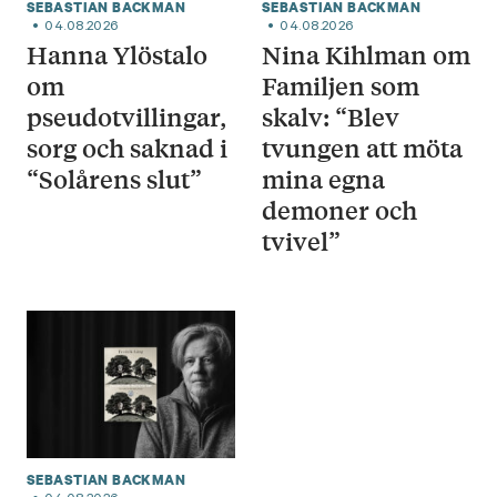
SEBASTIAN BACKMAN
SEBASTIAN BACKMAN
04.08.2026
04.08.2026
Hanna Ylöstalo
Nina Kihlman om
om
Familjen som
pseudotvillingar,
skalv: “Blev
sorg och saknad i
tvungen att möta
“Solårens slut”
mina egna
demoner och
tvivel”
SEBASTIAN BACKMAN