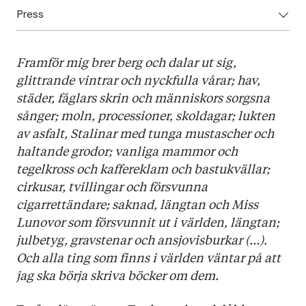
Press
ISBN: 9789523336537
Utgivningsår: 2025
Ladda ner omslag här
Titel: Det minsta gemensamma
Framför mig brer berg och dalar ut sig,
Språk: Svenska
glittrande vintrar och nyckfulla vårar; hav,
Sidantal: 250
städer, fåglars skrin och människors sorgsna
Format: Kartonnage
sånger; moln, processioner, skoldagar; lukten
Översättare: Henrika Ringbom
av asfalt, Stalinar med tunga mustascher och
Omslag: Ulla Donner
haltande grodor; vanliga mammor och
tegelkross och kaffereklam och bastukvällar;
cirkusar, tvillingar och försvunna
cigarrettändare; saknad, längtan och Miss
Lunovor som försvunnit ut i världen, längtan;
julbetyg, gravstenar och ansjovisburkar (…).
Och alla ting som finns i världen väntar på att
jag ska börja skriva böcker om dem.