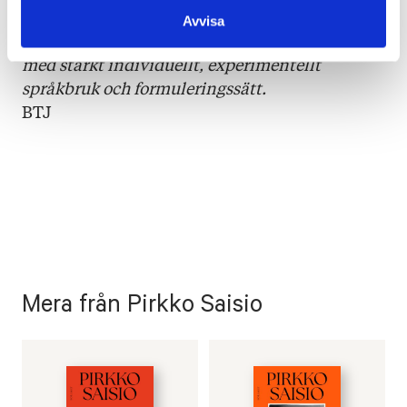
Avvisa
Betyg 4/5:
En mycket bra barndomsskildring
med starkt individuellt, experimentellt
språkbruk och formuleringssätt.
BTJ
Mera från Pirkko Saisio