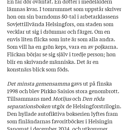
En far dör oväntat. En dotter i medelåldern
lämnas kvar. I tomrummet som uppstår skriver
hon om sin barndoms 50-tal i arbetarklassens
Sovjettillvända Helsingfors, om staden som
vecklar ut sig i drömmar och färger. Om en
envis liten flicka som inte är som alla andra.
Som vill ha en grön keps, vara en av pojkarna.
Flickan börjar se sig själv i tredje person; hon
blir en skrivande människa. Det är en
konstnärs blick som föds.
Det minsta gemensamma
gavs ut på finska
1998 och blev Pirkko Saisios stora genombrott.
Tillsammans med
Motljus
och
Den röda
separationsboken
utgör de Helsingforstrilogin.
Den hyllade autofiktiva bokserien lyftes fram
som finländarnas favoritböcker i Helsingin
Sanomat i december 2024, och utkommer