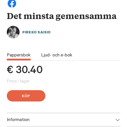
Det minsta gemensamma
PIRKKO SAISIO
Pappersbok
Ljud- och e-bok
€
30.40
Finns i lager
KÖP
Information