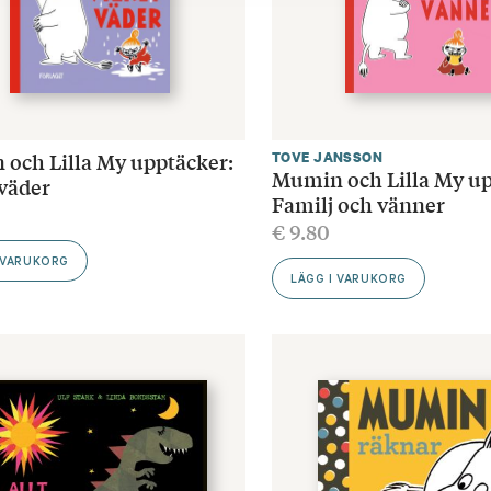
och Lilla My upptäcker:
TOVE JANSSON
Mumin och Lilla My up
 väder
Familj och vänner
€
9.80
 VARUKORG
LÄGG I VARUKORG