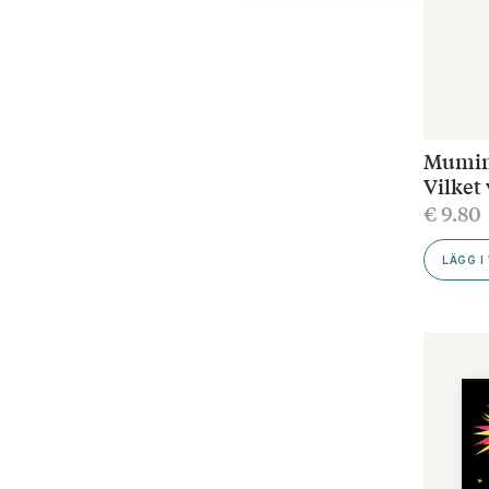
Mumin 
Vilket
€
9.80
LÄGG I