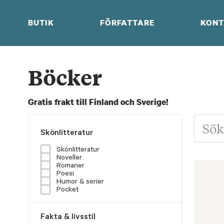
Skip
to
BUTIK
FÖRFATTARE
KONT
content
Böcker
Gratis frakt till Finland och Sverige!
Skönlitteratur
Skönlitteratur
Noveller
Romaner
Poesi
Humor & serier
Pocket
Fakta & livsstil