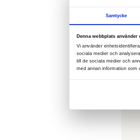
Samtycke
Denna webbplats använder 
LINDA B
God na
Vi använder enhetsidentifierar
€
18.9
sociala medier och analysera 
till de sociala medier och a
SLUT I LA
med annan information som du 