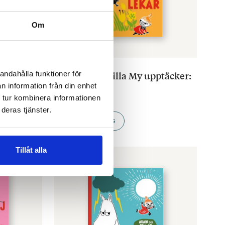
Om
TOVE JANSSON
ptäcker:
Mumin och Lilla My upptäcker:
andahålla funktioner för
Lekar
n information från din enhet
€
9.80
 tur kombinera informationen
deras tjänster.
LÄGG I VARUKORG
Tillåt alla