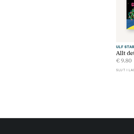
ULF STA
Allt de
€
9.80
SLUT I LA