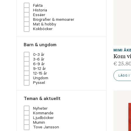
Fakta
Historia
Essäer
Biografier & memoarer
Mat & hobby
Kokböcker
Barn & ungdom
MIMI ÅK
Kom v
0-3 år
3-6 år
€
25.8
6-9 år
9-12 år
12-15 år
LÄGG I
Ungdom
Pyssel
Teman & aktuellt
Nyheter
Kommande
Ljudböcker
Mumin
Tove Jansson