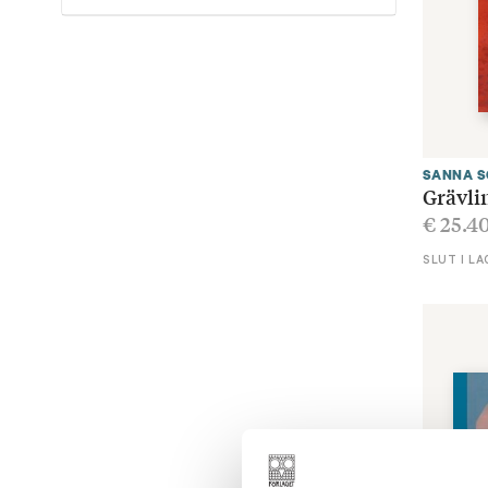
SANNA S
Grävli
€
25.4
SLUT I LA