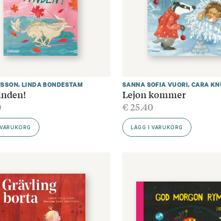
ESSON
,
LINDA BONDESTAM
SANNA SOFIA VUORI
,
CARA KN
inden!
Lejon kommer
0
€
25.40
 VARUKORG
LÄGG I VARUKORG