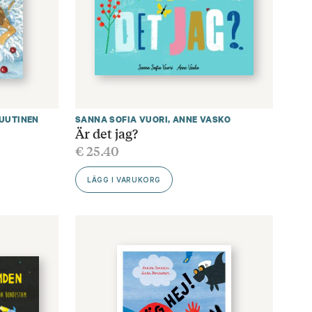
UUTINEN
SANNA SOFIA VUORI
,
ANNE VASKO
Är det jag?
€
25.40
LÄGG I VARUKORG