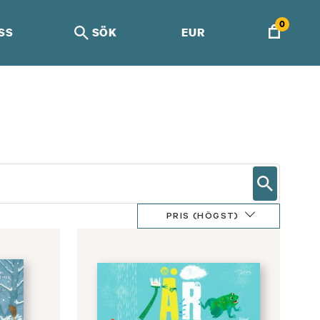
0
SS
SÖK
EUR
PRIS (HÖGST)