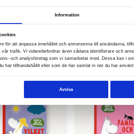
Information
cookies
ONDESTAM
SEBASTIAN BACKMAN
tt på jorden
Mumin och Lilla My up
e för att anpassa innehållet och annonserna till användarna, tillh
Matdags
0
vår trafik. Vi vidarebefordrar även sådana identifierare och anna
€
9.80
nnons- och analysföretag som vi samarbetar med. Dessa kan i sin
GER
har tillhandahållit eller som de har samlat in när du har använt 
LÄGG I VARUKORG
Avvisa