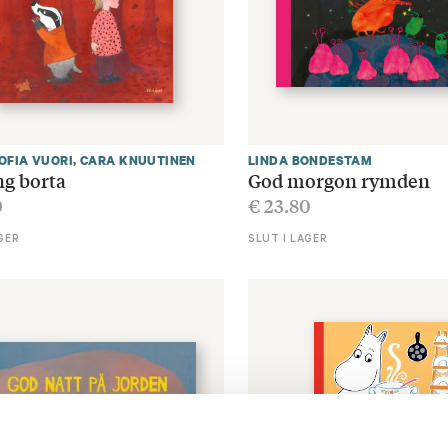
OFIA VUORI
,
CARA KNUUTINEN
LINDA BONDESTAM
ng borta
God morgon rymden
0
€
23.80
GER
SLUT I LAGER