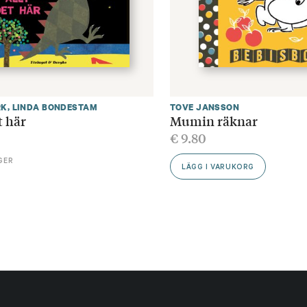
RK
,
LINDA BONDESTAM
TOVE JANSSON
t här
Mumin räknar
€
9.80
GER
LÄGG I VARUKORG