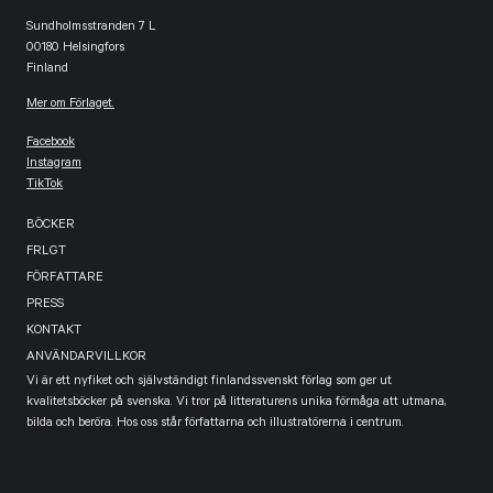
Sundholmsstranden 7 L
00180 Helsingfors
Finland
Mer om Förlaget.
Facebook
Instagram
TikTok
BÖCKER
FRLGT
FÖRFATTARE
PRESS
KONTAKT
ANVÄNDARVILLKOR
Vi är ett nyfiket och självständigt finlandssvenskt förlag som ger ut
kvalitetsböcker på svenska. Vi tror på litteraturens unika förmåga att utmana,
bilda och beröra. Hos oss står författarna och illustratörerna i centrum.