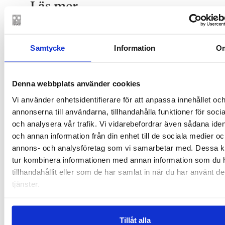
Läs mer
Samtycke
Information
O
Denna webbplats använder cookies
Vi använder enhetsidentifierare för att anpassa innehållet oc
annonserna till användarna, tillhandahålla funktioner för soci
SEBASTIAN BACKMAN
27.11.2025
och analysera vår trafik. Vi vidarebefordrar även sådana ident
Monika Fagerholm har
och annan information från din enhet till de sociala medier oc
vunnit Finlandiapriset
annons- och analysföretag som vi samarbetar med. Dessa ka
2025!
tur kombinera informationen med annan information som du 
tillhandahållit eller som de har samlat in när du har använt d
tjänster.
Tillåt alla