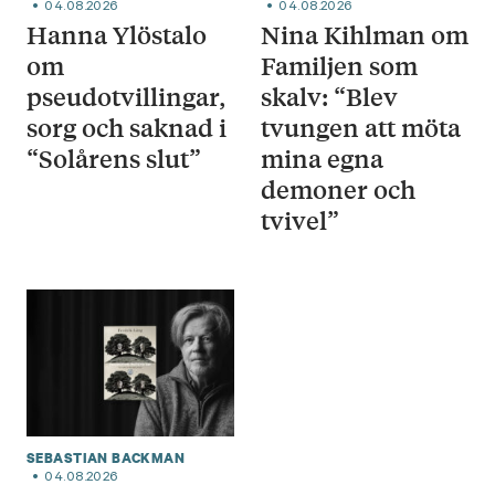
04.08.2026
04.08.2026
Hanna Ylöstalo
Nina Kihlman om
om
Familjen som
pseudotvillingar,
skalv: “Blev
sorg och saknad i
tvungen att möta
“Solårens slut”
mina egna
demoner och
tvivel”
SEBASTIAN BACKMAN
04.08.2026