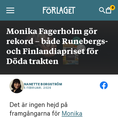
Skip
0
to
content
Monika Fagerholm gör
rekord – både Runebergs-
och Finlandiapriset för
Döda trakten
NANETTE BORGSTRÖM
5 FEBRUARI, 2026
Det är ingen hejd på
framgångarna för
Monika