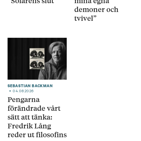
“Solårens slut”
mina egna
demoner och
tvivel”
SEBASTIAN BACKMAN
04.08.2026
Pengarna
förändrade vårt
sätt att tänka:
Fredrik Lång
reder ut filosofins