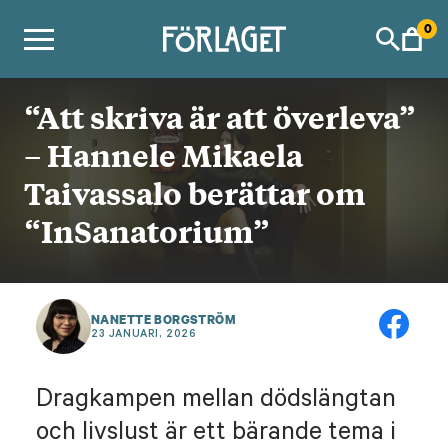
Skip
0
to
content
“Att skriva är att överleva”
– Hannele Mikaela
Taivassalo berättar om
“InSanatorium”
NANETTE BORGSTRÖM
23 JANUARI, 2026
Dragkampen mellan dödslängtan
och livslust är ett bärande tema i