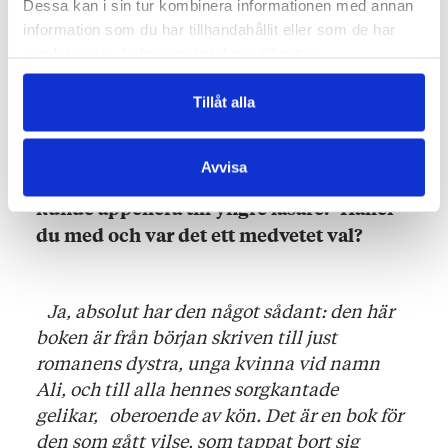
Dessa kan i sin tur kombinera informationen med annan
över från att känna oss verkliga till att
information som du har tillhandahållit eller som de har
känna oss overkliga ibland?
samlat in när du har använt deras tjänster.
Tillåt alla
–
Det är någonting i tilltalet, och förstås
också i att det handlar om en ung
Avvisa
kvinna, som gör att den här boken också
kunde appellera till yngre läsare. Håller
du med och var det ett medvetet val?
Ja, absolut har den något sådant: den här
boken är från början skriven till just
romanens dystra, unga kvinna vid namn
Ali, och till alla hennes sorgkantade
gelikar, oberoende av kön. Det är en bok för
den som gått vilse, som tappat bort sig