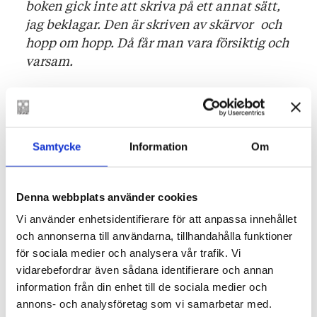
boken gick inte att skriva på ett annat sätt,
jag beklagar. Den är skriven av skärvor och
hopp om hopp. Då får man vara försiktig och
varsam.
– Vem skulle du vilja att läser den här
boken?
Samtycke
Information
Om
Studio Ghibli? Nej, jag vet inte, man behöver
Denna webbplats använder cookies
inte alls läsa om man inte vill. Man kan
Vi använder enhetsidentifierare för att anpassa innehållet
göra något annat. Kramas, till exempel.
och annonserna till användarna, tillhandahålla funktioner
Göra revolution. Men medan jag skrev
för sociala medier och analysera vår trafik. Vi
rörde sig textvärlden på gränsen mellan
vidarebefordrar även sådana identifierare och annan
dröm och verklighet, som en gotisk saga som
information från din enhet till de sociala medier och
gled över i en tecknad drömvärld och sedan
annons- och analysföretag som vi samarbetar med.
tillbaka igen. Kanske lite så som vi glider