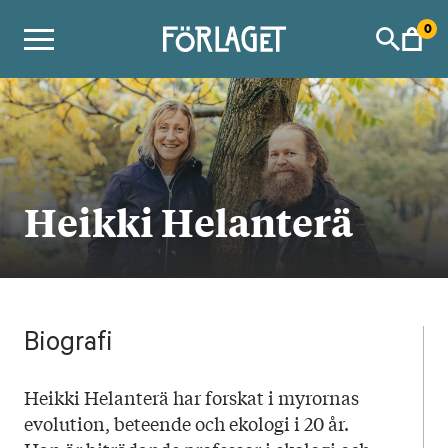
Skip
0
to
content
Heikki Helanterä
Biografi
Heikki Helanterä har forskat i myrornas
evolution, beteende och ekologi i 20 år.