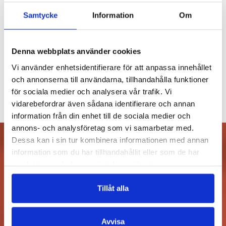
Samtycke
Information
Om
KATJA BARGUM
,
HEIKKI HELANTERÄ
Denna webbplats använder cookies
Myrornas hemliga liv
Vi använder enhetsidentifierare för att anpassa innehållet
€
29.70
och annonserna till användarna, tillhandahålla funktioner
FINNS SOM E-BOK
för sociala medier och analysera vår trafik. Vi
vidarebefordrar även sådana identifierare och annan
information från din enhet till de sociala medier och
annons- och analysföretag som vi samarbetar med.
Dessa kan i sin tur kombinera informationen med annan
information som du har tillhandahållit eller som de har
Prenumerera på vårt nyhetsbrev och
samlat in när du har använt deras tjänster.
få -10% rabatt i nätbutiken!
Tillåt alla
Avvisa