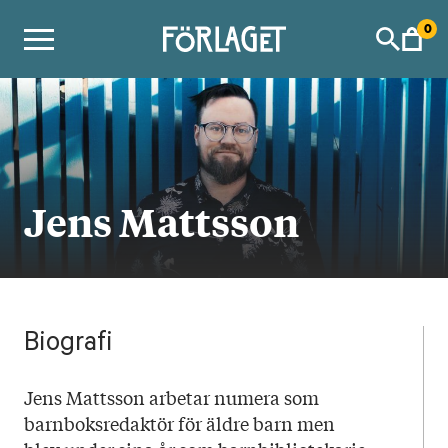
Skip
0
to
content
Jens Mattsson
Biografi
Jens Mattsson arbetar numera som
barnboksredaktör för äldre barn men