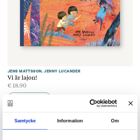
JENS MATTSSON
,
JENNY LUCANDER
Vi är lajon!
€
18.90
LÄGG I VARUKORG
Samtycke
Information
Om