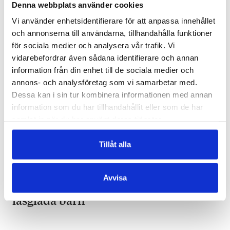
Läs mera
Denna webbplats använder cookies
Vi använder enhetsidentifierare för att anpassa innehållet
och annonserna till användarna, tillhandahålla funktioner
för sociala medier och analysera vår trafik. Vi
vidarebefordrar även sådana identifierare och annan
information från din enhet till de sociala medier och
annons- och analysföretag som vi samarbetar med.
Dessa kan i sin tur kombinera informationen med annan
information som du har tillhandahållit eller som de har
samlat in när du har använt deras tjänster.
Tillåt alla
JENS MATTSSON
22.01.2020
Avvisa
Jens Mattsson: Demokratin kräver
läsglada barn