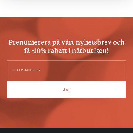
Prenumerera på vårt nyhetsbrev och
få -10% rabatt i nätbutiken!