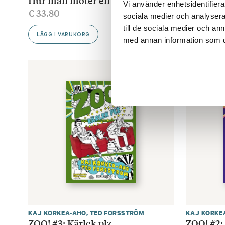
Vi använder enhetsidentifierar
€
33.80
€
13.90
sociala medier och analysera 
till de sociala medier och a
LÄGG I VARUKORG
LÄGG I V
med annan information som du 
KAJ KORKEA-AHO
,
TED FORSSTRÖM
KAJ KORKE
ZOO! #3: Kärlek plz
ZOO! #2: