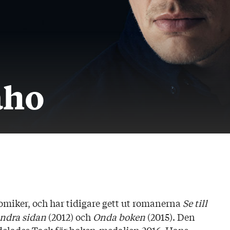
aho
komiker, och har tidigare gett ut romanerna
Se till
andra sidan
(2012) och
Onda boken
(2015). Den