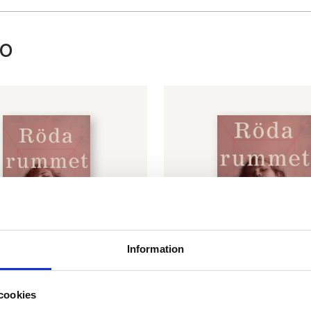
ho
Information
cookies
A-AHO
KAJ KORKEA-AHO
mmet – pocket
Röda rummet