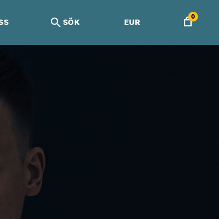
0
SS
SÖK
EUR