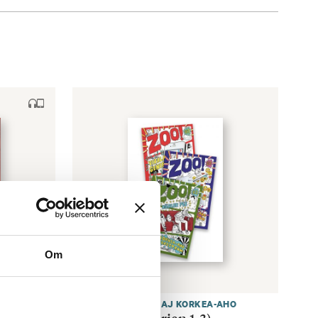
Om
TED FORSSTRÖM
,
KAJ KORKEA-AHO
ZOO-paket (Serien 1-3)