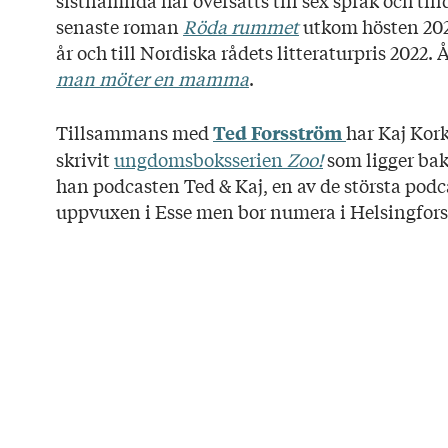
sistnämnda har översatts till sex språk och ti
senaste roman
Röda rummet
utkom hösten 202
år och till Nordiska rådets litteraturpris 202
man möter en mamma
.
Tillsammans med
har Kaj Kork
Ted Forsström
skrivit
ungdomsboksserien
Zoo!
som ligger ba
han podcasten Ted & Kaj, en av de största podc
uppvuxen i Esse men bor numera i Helsingfors