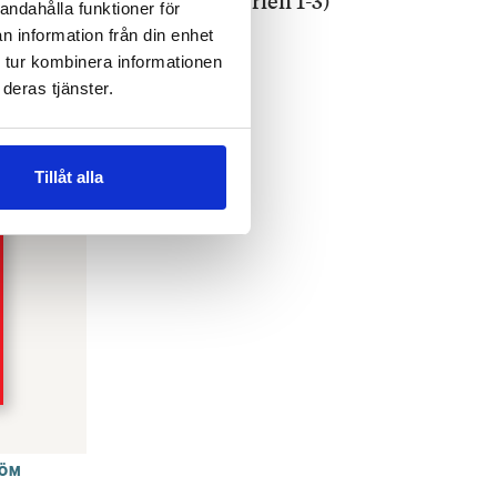
andahålla funktioner för
€
61.70
n information från din enhet
 tur kombinera informationen
SLUT I LAGER
deras tjänster.
Tillåt alla
RÖM