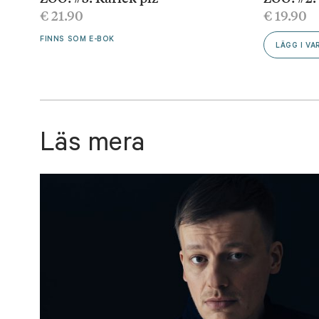
€
21.90
€
19.90
FINNS SOM E-BOK
LÄGG I V
Läs mera