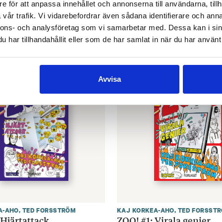
e för att anpassa innehållet och annonserna till användarna, tillh
€
33.80
vår trafik. Vi vidarebefordrar även sådana identifierare och anna
nnons- och analysföretag som vi samarbetar med. Dessa kan i sin
ARUKORG
LÄGG I VARUKORG
har tillhandahållit eller som de har samlat in när du har använt 
Avvisa
A-AHO
,
TED FORSSTRÖM
KAJ KORKEA-AHO
,
TED FORSST
 Hjärtattack
ZOO! #1: Virala genier