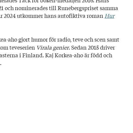
lldelades Tack för boken-medaljen 2016. Hans
1 och nominerades till Runebergspriset samma
2. År 2024 utkommer hans autofiktiva roman
Hur
ea-aho gjort humor för radio, teve och scen samt
kom teveserien
Virala genier
. Sedan 2015 driver
asterna i Finland. Kaj Korkea-aho är född och
.