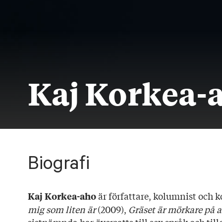
Kaj Korkea-
Biografi
är författare, kolumnist och 
Kaj Korkea-aho
mig som liten är
(2009),
Gräset är mörkare på 