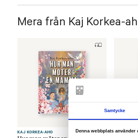
Mera från Kaj Korkea-a
Samtycke
Denna webbplats använder 
KAJ KORKEA-AHO
KAJ KORKE
Hur man möter en mamma
Röda ru