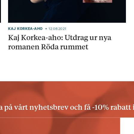
KAJ KORKEA-AHO
12.08.2021
Kaj Korkea-aho: Utdrag ur nya
romanen Röda rummet
på vårt nyhetsbrev och få -10% rabatt 