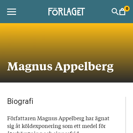
Skip
0
to
content
Magnus Appelberg
Biografi
Författaren Magnus Appelberg har ägnat
sig åt köldexponering som ett medel för