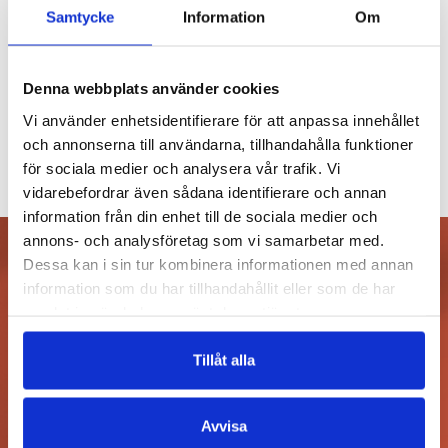
Samtycke
Information
Om
MAGNUS APPELBERG
Iskall sinnesfrid
Denna webbplats använder cookies
€
23.00
Vi använder enhetsidentifierare för att anpassa innehållet
och annonserna till användarna, tillhandahålla funktioner
SLUT I LAGER
för sociala medier och analysera vår trafik. Vi
vidarebefordrar även sådana identifierare och annan
information från din enhet till de sociala medier och
annons- och analysföretag som vi samarbetar med.
Dessa kan i sin tur kombinera informationen med annan
information som du har tillhandahållit eller som de har
Prenumerera på vårt nyhetsbrev och
samlat in när du har använt deras tjänster.
få -10% rabatt i nätbutiken!
Tillåt alla
Avvisa