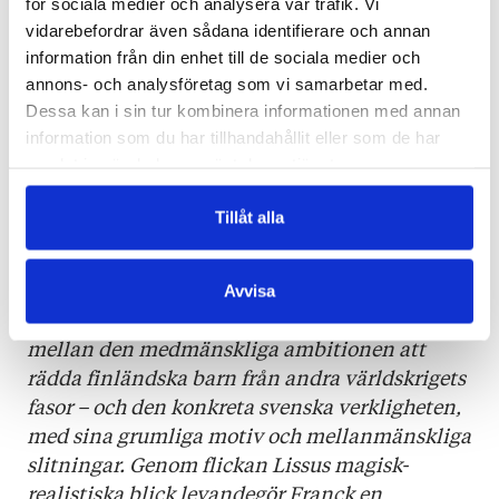
för sociala medier och analysera vår trafik. Vi
sexövergrepp och dråp vid sidan av vänskap,
vidarebefordrar även sådana identifierare och annan
solidaritet och lustfyllt sex.
information från din enhet till de sociala medier och
annons- och analysföretag som vi samarbetar med.
HUFVUDSTADSBLADET
Dessa kan i sin tur kombinera informationen med annan
information som du har tillhandahållit eller som de har
Mia Francks Bombträdgården är en drabbande
samlat in när du har använt deras tjänster.
sorgesam berättelse som fyller ett tomrum
inom den finlandssvenska litteraturen.
Tillåt alla
VÄSTRA NYLAND
Avvisa
Franck gestaltar övertygande konflikten
mellan den medmänskliga ambitionen att
rädda finländska barn från andra världskrigets
fasor – och den konkreta svenska verkligheten,
med sina grumliga motiv och mellanmänskliga
slitningar. Genom flickan Lissus magisk-
realistiska blick levandegör Franck en