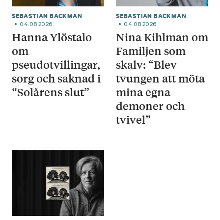
SEBASTIAN BACKMAN
SEBASTIAN BACKMAN
04.08.2026
04.08.2026
Hanna Ylöstalo
Nina Kihlman om
om
Familjen som
pseudotvillingar,
skalv: “Blev
sorg och saknad i
tvungen att möta
“Solårens slut”
mina egna
demoner och
tvivel”