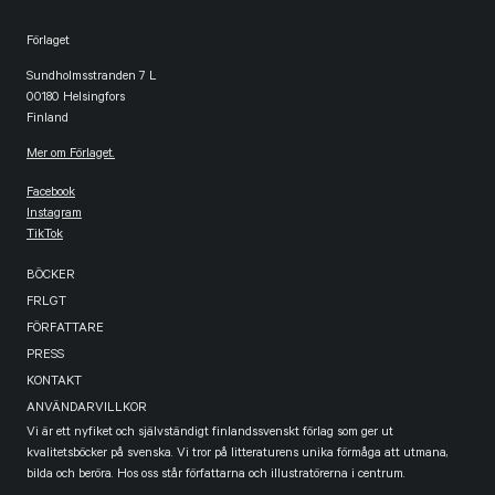
Förlaget
Sundholmsstranden 7 L
00180 Helsingfors
Finland
Mer om Förlaget.
Facebook
Instagram
TikTok
BÖCKER
FRLGT
FÖRFATTARE
PRESS
KONTAKT
ANVÄNDARVILLKOR
Vi är ett nyfiket och självständigt finlandssvenskt förlag som ger ut
kvalitetsböcker på svenska. Vi tror på litteraturens unika förmåga att utmana,
bilda och beröra. Hos oss står författarna och illustratörerna i centrum.