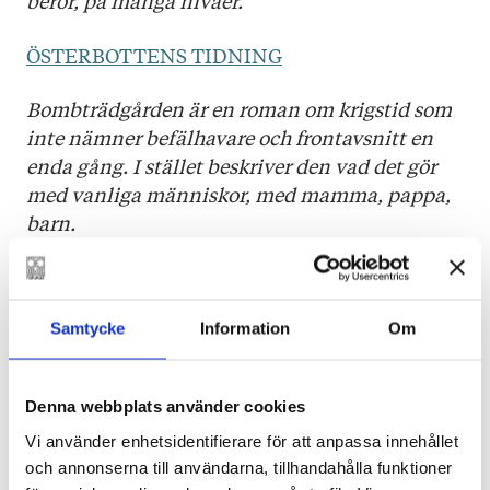
berör, på många nivåer.
ÖSTERBOTTENS TIDNING
Bombträdgården är en roman om krigstid som
inte nämner befälhavare och frontavsnitt en
enda gång. I stället beskriver den vad det gör
med vanliga människor, med mamma, pappa,
barn.
ÅBO UNDERRÄTTELSER
Krigsbarnet förväntades rädda en
Samtycke
Information
Om
dysfunktionell familj från något farligt,
perverst eller tragiskt. I Bombträdgården leds vi
Denna webbplats använder cookies
djupt in i den här kategorin av
bevekelsegrunder. Romanens drygt 300 sidor
Vi använder enhetsidentifierare för att anpassa innehållet
och annonserna till användarna, tillhandahålla funktioner
rymmer sadistiska mobbningslekar,