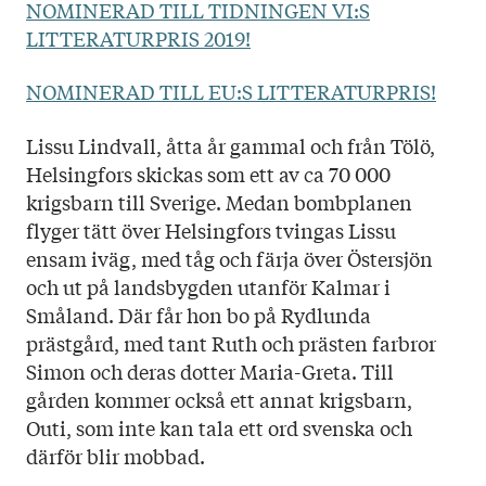
NOMINERAD TILL TIDNINGEN VI:S
Språk: Svenska
LITTERATURPRIS 2019!
Sidantal: 300
Format: Inbunden
NOMINERAD TILL EU:S LITTERATURPRIS!
Omslag: Milena Huhta
L
issu Lindvall, åtta år gammal och från Tölö,
Helsingfors skickas som ett av ca 70 000
krigsbarn till Sverige. Medan bombplanen
flyger tätt över Helsingfors tvingas Lissu
ensam iväg, med tåg och färja över Östersjön
och ut på landsbygden utanför Kalmar i
Småland. Där får hon bo på Rydlunda
prästgård, med tant Ruth och prästen farbror
Simon och deras dotter Maria-Greta. Till
gården kommer också ett annat krigsbarn,
Outi, som inte kan tala ett ord svenska och
därför blir mobbad.