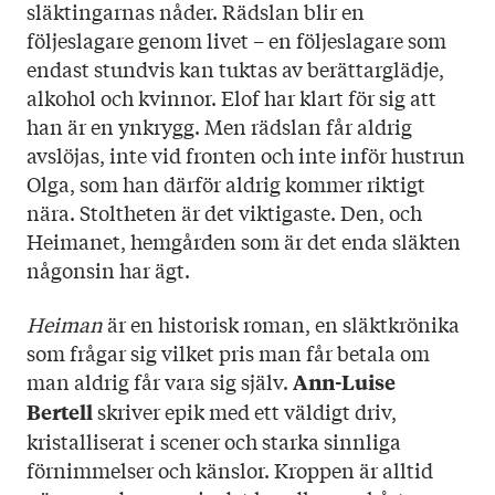
Sidantal: 380
släktingarnas nåder. Rädslan blir en
Format: Pocket
följeslagare genom livet – en följeslagare som
Omslag: Sanna Mander
endast stundvis kan tuktas av berättarglädje,
alkohol och kvinnor. Elof har klart för sig att
han är en ynkrygg. Men rädslan får aldrig
avslöjas, inte vid fronten och inte inför hustrun
Olga, som han därför aldrig kommer riktigt
nära. Stoltheten är det viktigaste. Den, och
Heimanet, hemgården som är det enda släkten
någonsin har ägt.
Heiman
är en historisk roman, en släktkrönika
som frågar sig vilket pris man får betala om
man aldrig får vara sig själv.
Ann-Luise
skriver epik med ett väldigt driv,
Bertell
kristalliserat i scener och starka sinnliga
förnimmelser och känslor. Kroppen är alltid