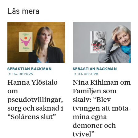
Läs mera
SEBASTIAN BACKMAN
SEBASTIAN BACKMAN
04.08.2026
04.08.2026
Hanna Ylöstalo
Nina Kihlman om
om
Familjen som
pseudotvillingar,
skalv: “Blev
sorg och saknad i
tvungen att möta
“Solårens slut”
mina egna
demoner och
tvivel”