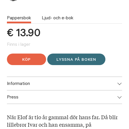
Pappersbok
Ljud- och e-bok
€
13.90
Finns i lager
KÖP
LYSSNA PÅ BOKEN
Information
Press
ISBN: 9789523334854
Utgivningsår: 2022
Ladda ned högupplöst omslag här!
Titel: Heiman
När Elof är tio år gammal dör hans far. Då blir
Språk: svenska
lillebror Ivar och han ensamma, på