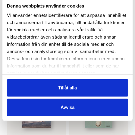
Denna webbplats använder cookies
Vi använder enhetsidentifierare för att anpassa innehållet
och annonserna till användarna, tillhandahålla funktioner
för sociala medier och analysera vår trafik. Vi
vidarebefordrar även sådana identifierare och annan
ANN-LUISE BERTELL
ANN-LUISE BERTELL
information från din enhet till de sociala medier och
Skuggas – pocket
Skuggas
annons- och analysföretag som vi samarbetar med.
€
13.90
€
33.80
Dessa kan i sin tur kombinera informationen med annan
SLUT I LAGER
information som du har tillhandahållit eller som de har
LÄGG I VARUKORG
samlat in när du har använt deras tjänster.
Tillåt alla
Avvisa