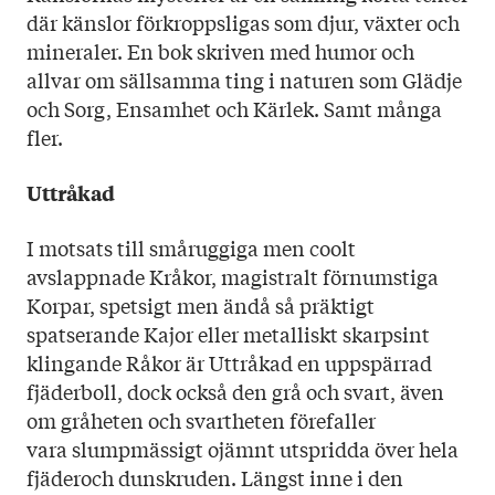
Språk: Svenska
där känslor förkroppsligas som djur, växter och
Sidantal: 188
mineraler. En bok skriven med humor och
Format: Inbunden
allvar om sällsamma ting i naturen som Glädje
och Sorg, Ensamhet och Kärlek. Samt många
fler.
Uttråkad
I motsats till småruggiga men coolt
avslappnade Kråkor, magistralt förnumstiga
Korpar, spetsigt men ändå så präktigt
spatserande Kajor eller metalliskt skarpsint
klingande Råkor är Uttråkad en uppspärrad
fjäderboll, dock också den grå och svart, även
om gråheten och svartheten förefaller
vara slumpmässigt ojämnt utspridda över hela
fjäderoch dunskruden. Längst inne i den