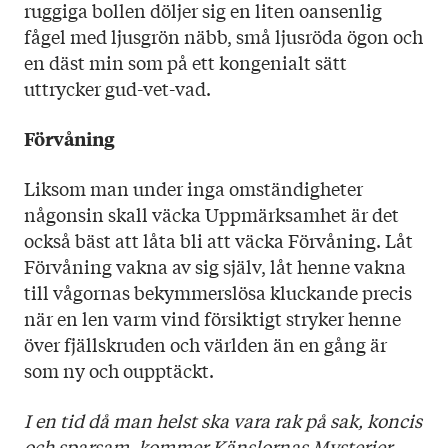
ruggiga bollen döljer sig en liten oansenlig
fågel med ljusgrön näbb, små ljusröda ögon och
en däst min som på ett kongenialt sätt
uttrycker gud-vet-vad.
Förvåning
Liksom man under inga omständigheter
någonsin skall väcka Uppmärksamhet är det
också bäst att låta bli att väcka Förvåning. Låt
Förvåning vakna av sig själv, låt henne vakna
till vågornas bekymmerslösa kluckande precis
när en len varm vind försiktigt stryker henne
över fjällskruden och världen än en gång är
som ny och oupptäckt.
I en tid då man helst ska vara rak på sak, koncis
och sparsam, kommer Känslornas Mysterier