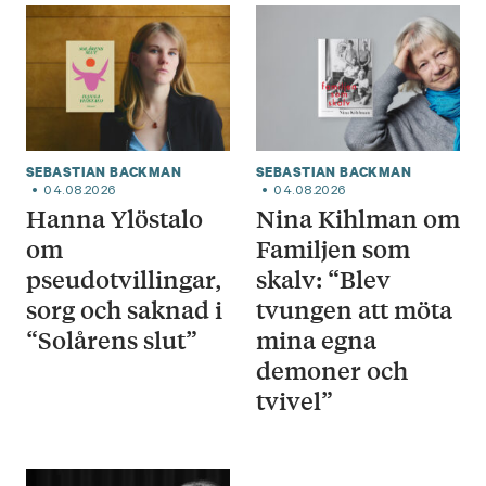
SEBASTIAN BACKMAN
SEBASTIAN BACKMAN
04.08.2026
04.08.2026
Hanna Ylöstalo
Nina Kihlman om
om
Familjen som
pseudotvillingar,
skalv: “Blev
sorg och saknad i
tvungen att möta
“Solårens slut”
mina egna
demoner och
tvivel”