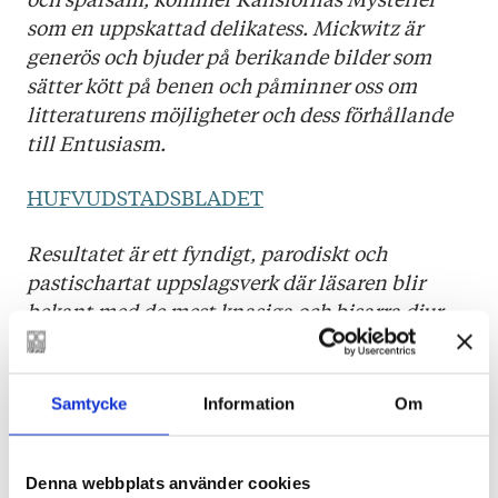
som en uppskattad delikatess. Mickwitz är
generös och bjuder på berikande bilder som
sätter kött på benen och påminner oss om
litteraturens möjligheter och dess förhållande
till Entusiasm.
HUFVUDSTADSBLADET
Resultatet är ett fyndigt, parodiskt och
pastischartat uppslagsverk där läsaren blir
bekant med de mest knasiga och bisarra djur
samtidigt som man förvisso kan skratta nog så
gott åt de yttre former våra känslor tar, men
igenkänningsfaktorn är ofta ack! så hög.
Samtycke
Information
Om
SVENSKA YLE
Denna webbplats använder cookies